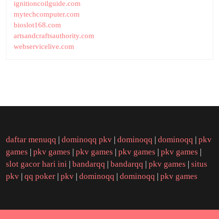
ignitioncoilguide.com
mytechcomputer.com
bioslot168.com
artsandcraftsauthority.com
webservicelive.com
daftar menuqq
|
dominoqq pkv
|
dominoqq
|
dominoqq
|
pkv
games
|
pkv games
|
pkv games
|
pkv games
|
pkv games
|
slot gacor hari ini
|
bandarqq
|
bandarqq
|
pkv games
|
situs
pkv
|
qq poker
|
pkv
|
dominoqq
|
dominoqq
|
pkv games