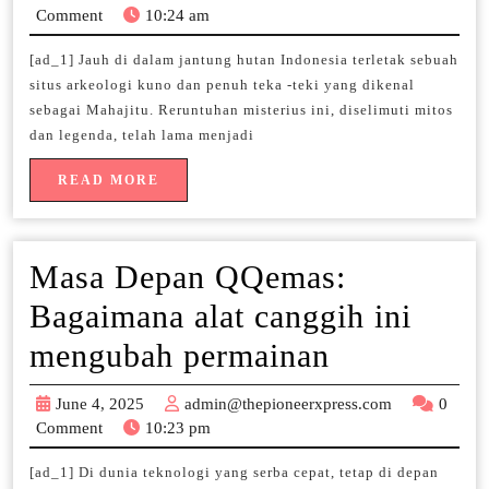
Mahajitu
Comment
10:24 am
5,
2025
yang
[ad_1] Jauh di dalam jantung hutan Indonesia terletak sebuah
situs arkeologi kuno dan penuh teka -teki yang dikenal
penuh
sebagai Mahajitu. Reruntuhan misterius ini, diselimuti mitos
teka
dan legenda, telah lama menjadi
-
READ
READ MORE
MORE
teki:
sebuah
Masa Depan QQemas:
petualangan
Bagaimana alat canggih ini
arkeologis
Masa
mengubah permainan
Depan
June 4, 2025
June
admin@thepioneerxpress.com
admin@thepi
0
QQemas:
Comment
10:23 pm
4,
2025
Bagaimana
[ad_1] Di dunia teknologi yang serba cepat, tetap di depan