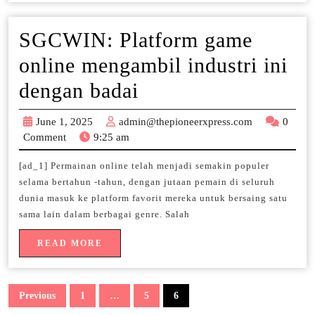
SGCWIN: Platform game
online mengambil industri ini
SGCWIN:
dengan badai
Platform
June 1, 2025
June
admin@thepioneerxpress.com
admin@thepi
0
game
Comment
9:25 am
1,
2025
online
[ad_1] Permainan online telah menjadi semakin populer
selama bertahun -tahun, dengan jutaan pemain di seluruh
mengambil
dunia masuk ke platform favorit mereka untuk bersaing satu
industri
sama lain dalam berbagai genre. Salah
ini
READ
READ MORE
MORE
dengan
badai
Posts
Previous
1
…
5
6
pagination