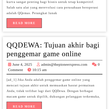
kurva sangat penting bagi bisnis untuk tetap kompetitif.
alat
Salah satu alat yang merevolusi cara perusahaan beroperasi
canggih
adalah QQemas. Perangkat lunak
ini
READ
READ MORE
MORE
mengubah
permainan
QQDEWA: Tujuan akhir bagi
QQDEW
penggemar game online
Tujuan
June 4, 2025
June
admin@thepioneerxpress.com
admin@thepi
0
akhir
Comment
10:15 am
4,
2025
bagi
[ad_1] Jika Anda adalah penggemar game online yang
mencari tujuan akhir untuk memuaskan hasrat permainan
penggem
Anda, tidak terlihat lagi dari QQDewa. Dengan berbagai
game
macam game untuk dipilih, dukungan pelanggan terkemuka,
online
READ
READ MORE