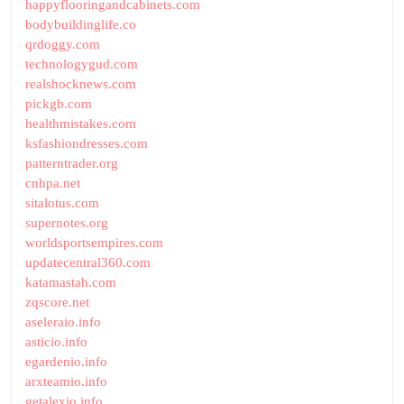
happyflooringandcabinets.com
bodybuildinglife.co
qrdoggy.com
technologygud.com
realshocknews.com
pickgb.com
healthmistakes.com
ksfashiondresses.com
patterntrader.org
cnhpa.net
sitalotus.com
supernotes.org
worldsportsempires.com
updatecentral360.com
katamastah.com
zqscore.net
aseleraio.info
asticio.info
egardenio.info
arxteamio.info
getalexio.info