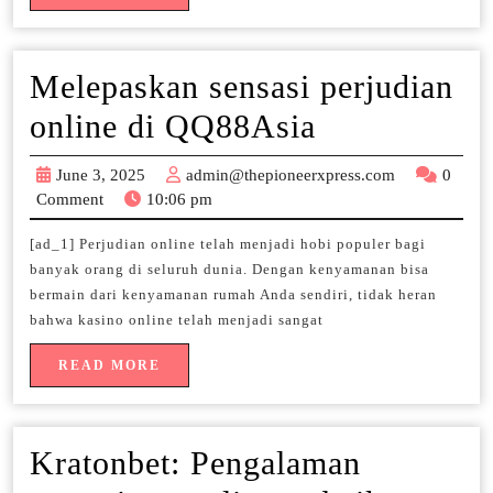
MORE
Melepaskan sensasi perjudian
Melepaskan
online di QQ88Asia
sensasi
June 3, 2025
June
admin@thepioneerxpress.com
admin@thepi
0
perjudian
Comment
10:06 pm
3,
2025
online
[ad_1] Perjudian online telah menjadi hobi populer bagi
banyak orang di seluruh dunia. Dengan kenyamanan bisa
di
bermain dari kenyamanan rumah Anda sendiri, tidak heran
QQ88Asia
bahwa kasino online telah menjadi sangat
READ
READ MORE
MORE
Kratonbet: Pengalaman