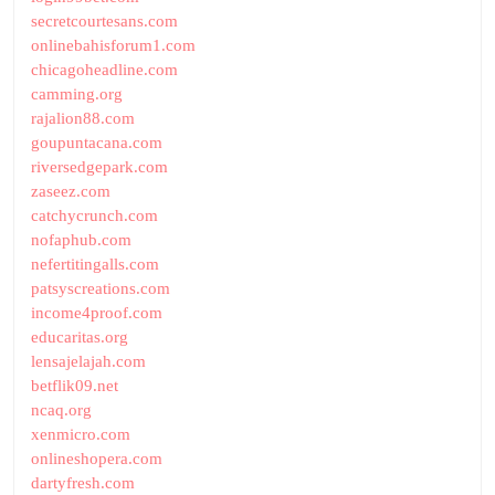
secretcourtesans.com
onlinebahisforum1.com
chicagoheadline.com
camming.org
rajalion88.com
goupuntacana.com
riversedgepark.com
zaseez.com
catchycrunch.com
nofaphub.com
nefertitingalls.com
patsyscreations.com
income4proof.com
educaritas.org
lensajelajah.com
betflik09.net
ncaq.org
xenmicro.com
onlineshopera.com
dartyfresh.com