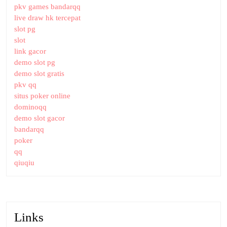
pkv games bandarqq
live draw hk tercepat
slot pg
slot
link gacor
demo slot pg
demo slot gratis
pkv qq
situs poker online
dominoqq
demo slot gacor
bandarqq
poker
qq
qiuqiu
Links