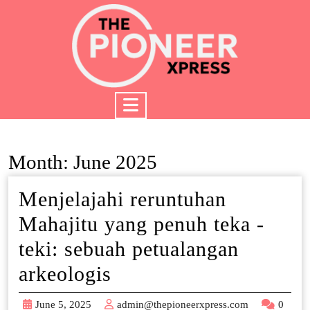
Skip
to
content
Open
Button
Month:
June 2025
Menjelajahi reruntuhan
Mahajitu yang penuh teka -
teki: sebuah petualangan
Menjelajahi
arkeologis
reruntuhan
June 5, 2025
June
admin@thepioneerxpress.com
admin@thepi
0