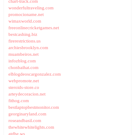
chart-track.com
wonderfultraveling.com
promocioname.net
wimaxworld.com
freeonlinecricketgames.net
bestcashing.biz
firerestrictions.us
archiesbrooklyn.com
muambeiros.net
infozblog.com
chonbaihat.com
elblogdeoscargonzalez.com
webpromote.net
steroids-store.co
arteydecoracion.net
fithog.com
bestlaptopbestmonitor.com
georginaryland.com
roseandbasil.com
thewhitewhitelights.com
atdhe.ws