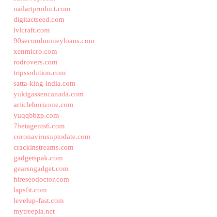
nailartproduct.com
digitactseed.com
lvlcraft.com
90secondmoneyloans.com
xenmicro.com
rodrovers.com
tripssolution.com
satta-king-india.com
yukigassencanada.com
articlehorizone.com
yuqqbbzp.com
7betagents6.com
coronavirusuptodate.com
crackinstreams.com
gadgetspak.com
gearsngadget.com
hireseodoctor.com
lapsfit.com
levelup-fast.com
mytreepla.net