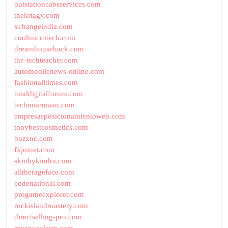
outstationcabsservices.com
thekrtagy.com
xchangeindia.com
coolmicrotech.com
dreamhousehack.com
the-techteacher.com
automobilenews-online.com
fashionalltimes.com
totaldigitalforum.com
technoarmaan.com
empresasposicionamientoweb.com
tonybestcosmetics.com
buzznc.com
fxjoiner.com
skinbykindra.com
alltherageface.com
codenational.com
progameexplorer.com
rockislandroastery.com
directselling-pro.com