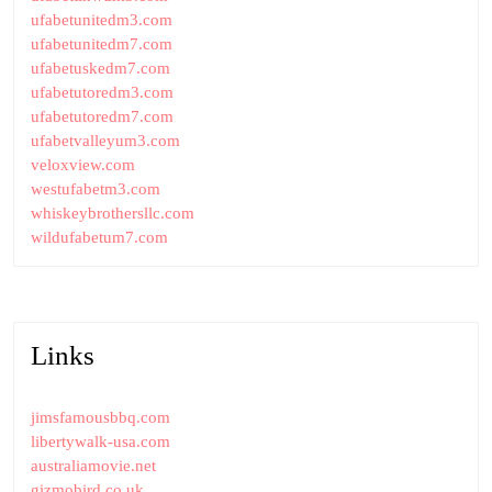
ufabetunitedm3.com
ufabetunitedm7.com
ufabetuskedm7.com
ufabetutoredm3.com
ufabetutoredm7.com
ufabetvalleyum3.com
veloxview.com
westufabetm3.com
whiskeybrothersllc.com
wildufabetum7.com
Links
jimsfamousbbq.com
libertywalk-usa.com
australiamovie.net
gizmobird.co.uk