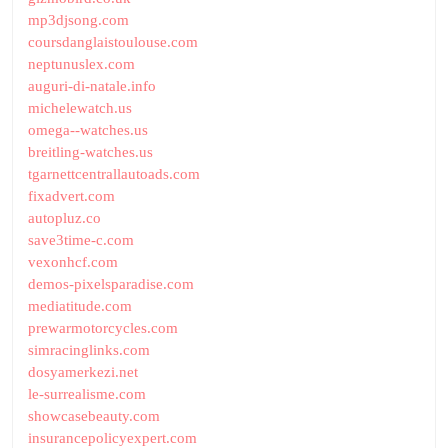
mp3djsong.com
coursdanglaistoulouse.com
neptunuslex.com
auguri-di-natale.info
michelewatch.us
omega--watches.us
breitling-watches.us
tgarnettcentrallautoads.com
fixadvert.com
autopluz.co
save3time-c.com
vexonhcf.com
demos-pixelsparadise.com
mediatitude.com
prewarmotorcycles.com
simracinglinks.com
dosyamerkezi.net
le-surrealisme.com
showcasebeauty.com
insurancepolicyexpert.com