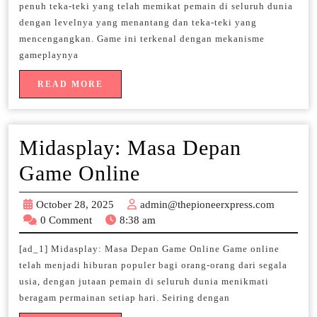
penuh teka-teki yang telah memikat pemain di seluruh dunia
dan
dengan levelnya yang menantang dan teka-teki yang
Trik
mencengangkan. Game ini terkenal dengan mekanisme
gameplaynya
Sukses
READ
READ MORE
MORE
Midasplay: Masa Depan
Midasplay:
Game Online
Masa
October 28, 2025
October
admin@thepioneerxpress.com
admin@t
Depan
0 Comment
28,
8:38 am
2025
Game
[ad_1] Midasplay: Masa Depan Game Online Game online
telah menjadi hiburan populer bagi orang-orang dari segala
Online
usia, dengan jutaan pemain di seluruh dunia menikmati
beragam permainan setiap hari. Seiring dengan