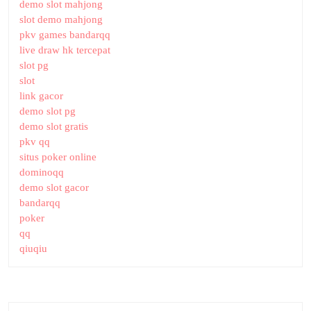
demo slot mahjong
slot demo mahjong
pkv games bandarqq
live draw hk tercepat
slot pg
slot
link gacor
demo slot pg
demo slot gratis
pkv qq
situs poker online
dominoqq
demo slot gacor
bandarqq
poker
qq
qiuqiu