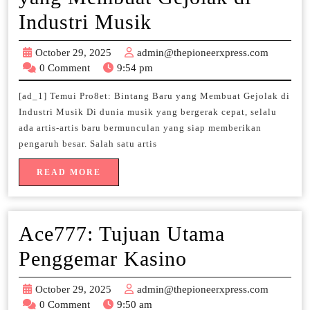
Temui
Industri Musik
Pro8et:
October 29, 2025
October
admin@thepioneerxpress.com
admin@t
Bintang
0 Comment
29,
9:54 pm
2025
Baru
[ad_1] Temui Pro8et: Bintang Baru yang Membuat Gejolak di
Industri Musik Di dunia musik yang bergerak cepat, selalu
yang
ada artis-artis baru bermunculan yang siap memberikan
Membuat
pengaruh besar. Salah satu artis
Gejolak
READ
READ MORE
MORE
di
Industri
Ace777: Tujuan Utama
Musik
Ace777:
Penggemar Kasino
Tujuan
October 29, 2025
October
admin@thepioneerxpress.com
admin@t
Utama
0 Comment
29,
9:50 am