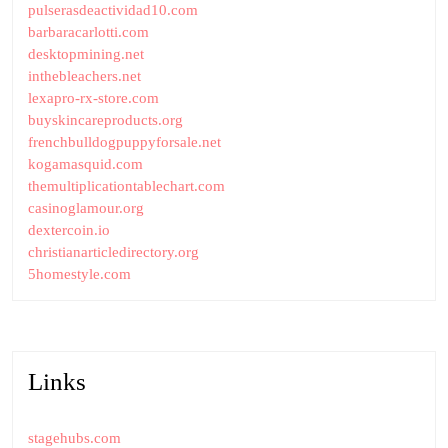
pulserasdeactividad10.com
barbaracarlotti.com
desktopmining.net
inthebleachers.net
lexapro-rx-store.com
buyskincareproducts.org
frenchbulldogpuppyforsale.net
kogamasquid.com
themultiplicationtablechart.com
casinoglamour.org
dextercoin.io
christianarticledirectory.org
5homestyle.com
Links
stagehubs.com