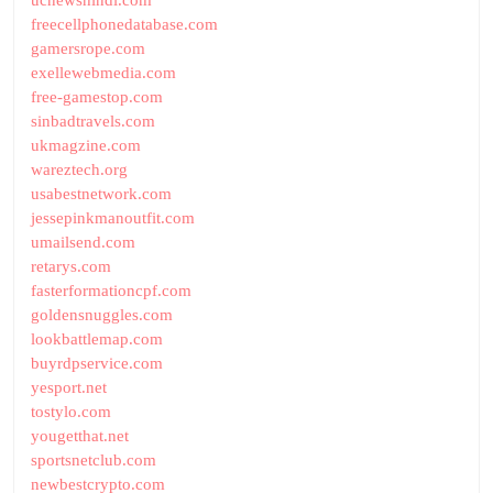
ucnewshindi.com
freecellphonedatabase.com
gamersrope.com
exellewebmedia.com
free-gamestop.com
sinbadtravels.com
ukmagzine.com
wareztech.org
usabestnetwork.com
jessepinkmanoutfit.com
umailsend.com
retarys.com
fasterformationcpf.com
goldensnuggles.com
lookbattlemap.com
buyrdpservice.com
yesport.net
tostylo.com
yougetthat.net
sportsnetclub.com
newbestcrypto.com