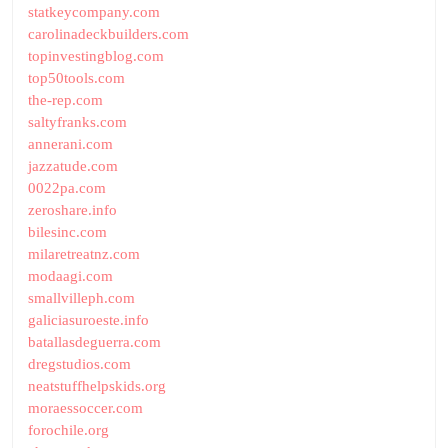
statkeycompany.com
carolinadeckbuilders.com
topinvestingblog.com
top50tools.com
the-rep.com
saltyfranks.com
annerani.com
jazzatude.com
0022pa.com
zeroshare.info
bilesinc.com
milaretreatnz.com
modaagi.com
smallvilleph.com
galiciasuroeste.info
batallasdeguerra.com
dregstudios.com
neatstuffhelpskids.org
moraessoccer.com
forochile.org