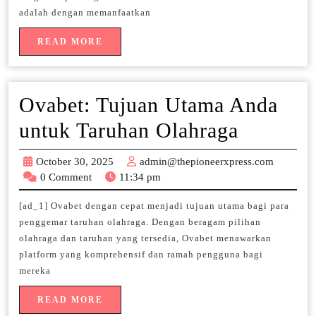
Da
adalah dengan memanfaatkan
Me
READ
READ MORE
MORE
Bi
An
Ovabet: Tujuan Utama Anda
Ovabet:
untuk Taruhan Olahraga
Tujuan
October 30, 2025
October
admin@thepioneerxpress.com
admin@t
Utama
0 Comment
30,
11:34 pm
2025
Anda
[ad_1] Ovabet dengan cepat menjadi tujuan utama bagi para
penggemar taruhan olahraga. Dengan beragam pilihan
untuk
olahraga dan taruhan yang tersedia, Ovabet menawarkan
Taruhan
platform yang komprehensif dan ramah pengguna bagi
mereka
Olahrag
READ
READ MORE
MORE