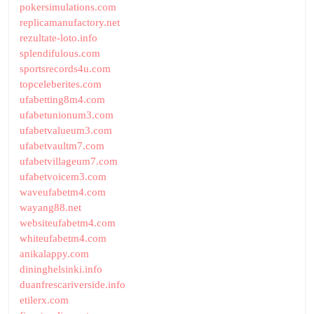
pokersimulations.com
replicamanufactory.net
rezultate-loto.info
splendifulous.com
sportsrecords4u.com
topceleberites.com
ufabetting8m4.com
ufabetunionum3.com
ufabetvalueum3.com
ufabetvaultm7.com
ufabetvillageum7.com
ufabetvoicem3.com
waveufabetm4.com
wayang88.net
websiteufabetm4.com
whiteufabetm4.com
anikalappy.com
dininghelsinki.info
duanfrescariverside.info
etilerx.com