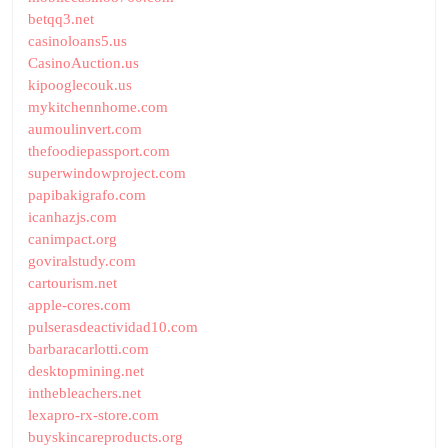
betqq3.net
casinoloans5.us
CasinoAuction.us
kipooglecouk.us
mykitchennhome.com
aumoulinvert.com
thefoodiepassport.com
superwindowproject.com
papibakigrafo.com
icanhazjs.com
canimpact.org
goviralstudy.com
cartourism.net
apple-cores.com
pulserasdeactividad10.com
barbaracarlotti.com
desktopmining.net
inthebleachers.net
lexapro-rx-store.com
buyskincareproducts.org