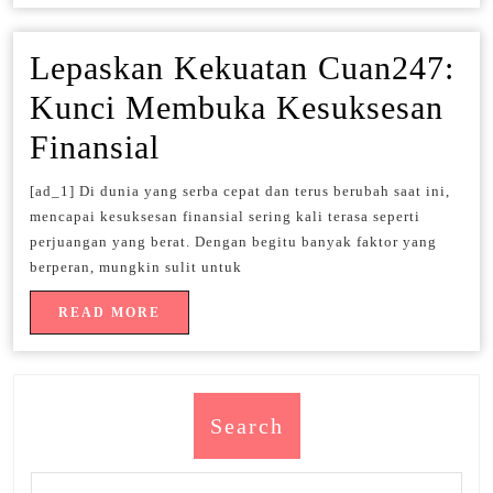
Permainan
Kasino
Lepaskan Kekuatan Cuan247:
OnePlay77
Kunci Membuka Kesuksesan
yang
Lepaskan
Finansial
Menyenangkan
Kekuatan
[ad_1] Di dunia yang serba cepat dan terus berubah saat ini,
Cuan247:
mencapai kesuksesan finansial sering kali terasa seperti
perjuangan yang berat. Dengan begitu banyak faktor yang
Kunci
berperan, mungkin sulit untuk
Membuka
READ
READ MORE
MORE
Kesuksesan
Finansial
Search