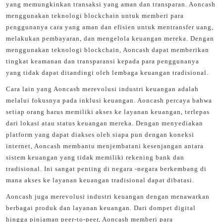
yang memungkinkan transaksi yang aman dan transparan. Aoncash
menggunakan teknologi blockchain untuk memberi para
penggunanya cara yang aman dan efisien untuk mentransfer uang,
melakukan pembayaran, dan mengelola keuangan mereka. Dengan
menggunakan teknologi blockchain, Aoncash dapat memberikan
tingkat keamanan dan transparansi kepada para penggunanya
yang tidak dapat ditandingi oleh lembaga keuangan tradisional.
Cara lain yang Aoncash merevolusi industri keuangan adalah
melalui fokusnya pada inklusi keuangan. Aoncash percaya bahwa
setiap orang harus memiliki akses ke layanan keuangan, terlepas
dari lokasi atau status keuangan mereka. Dengan menyediakan
platform yang dapat diakses oleh siapa pun dengan koneksi
internet, Aoncash membantu menjembatani kesenjangan antara
sistem keuangan yang tidak memiliki rekening bank dan
tradisional. Ini sangat penting di negara -negara berkembang di
mana akses ke layanan keuangan tradisional dapat dibatasi.
Aoncash juga merevolusi industri keuangan dengan menawarkan
berbagai produk dan layanan keuangan. Dari dompet digital
hingga pinjaman peer-to-peer, Aoncash memberi para