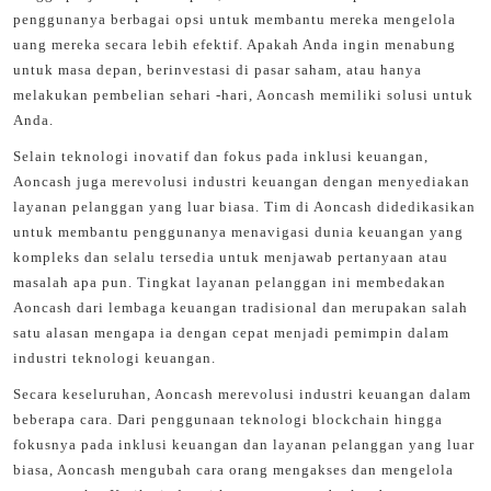
penggunanya berbagai opsi untuk membantu mereka mengelola
uang mereka secara lebih efektif. Apakah Anda ingin menabung
untuk masa depan, berinvestasi di pasar saham, atau hanya
melakukan pembelian sehari -hari, Aoncash memiliki solusi untuk
Anda.
Selain teknologi inovatif dan fokus pada inklusi keuangan,
Aoncash juga merevolusi industri keuangan dengan menyediakan
layanan pelanggan yang luar biasa. Tim di Aoncash didedikasikan
untuk membantu penggunanya menavigasi dunia keuangan yang
kompleks dan selalu tersedia untuk menjawab pertanyaan atau
masalah apa pun. Tingkat layanan pelanggan ini membedakan
Aoncash dari lembaga keuangan tradisional dan merupakan salah
satu alasan mengapa ia dengan cepat menjadi pemimpin dalam
industri teknologi keuangan.
Secara keseluruhan, Aoncash merevolusi industri keuangan dalam
beberapa cara. Dari penggunaan teknologi blockchain hingga
fokusnya pada inklusi keuangan dan layanan pelanggan yang luar
biasa, Aoncash mengubah cara orang mengakses dan mengelola