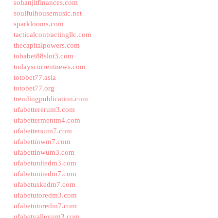
sohanjitfinances.com
soulfulhousemusic.net
sparklooms.com
tacticalcontractingllc.com
thecapitalpowers.com
tobabet88slot3.com
todayscurrentnews.com
totobet77.asia
totobet77.org
trendingpublication.com
ufabettererum3.com
ufabettermentm4.com
ufabettersum7.com
ufabettinwm7.com
ufabettinwum3.com
ufabetunitedm3.com
ufabetunitedm7.com
ufabetuskedm7.com
ufabetutoredm3.com
ufabetutoredm7.com
ufabetvalleyum3.com