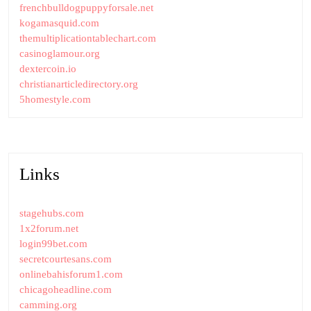
frenchbulldogpuppyforsale.net
kogamasquid.com
themultiplicationtablechart.com
casinoglamour.org
dextercoin.io
christianarticledirectory.org
5homestyle.com
Links
stagehubs.com
1x2forum.net
login99bet.com
secretcourtesans.com
onlinebahisforum1.com
chicagoheadline.com
camming.org