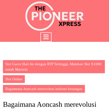
Skip
to
content
Open
Button
Slot Gacor Hari Ini dengan RTP Tertinggi, Mainkan Slot X1000
untuk Maxwin
Slot Online
Bagaimana Aoncash merevolusi industri keuangan
Bagaimana Aoncash merevolusi