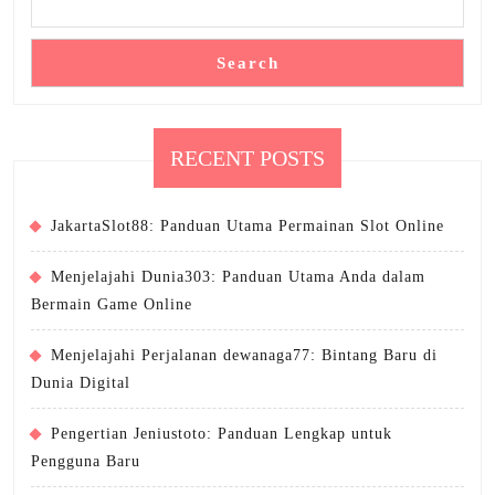
Search
RECENT POSTS
JakartaSlot88: Panduan Utama Permainan Slot Online
Menjelajahi Dunia303: Panduan Utama Anda dalam
Bermain Game Online
Menjelajahi Perjalanan dewanaga77: Bintang Baru di
Dunia Digital
Pengertian Jeniustoto: Panduan Lengkap untuk
Pengguna Baru