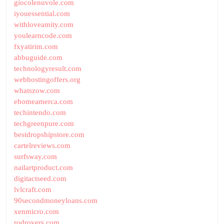
giocolenuvole.com
iyouessential.com
withloveamity.com
youlearncode.com
fxyatirim.com
abbuguide.com
technologyresult.com
webhostingoffers.org
whatszow.com
ehomeamerca.com
techintendo.com
techgreenpure.com
bestdropshipstore.com
cartelreviews.com
surfsway.com
nailartproduct.com
digitactseed.com
lvlcraft.com
90secondmoneyloans.com
xenmicro.com
rodrovers.com