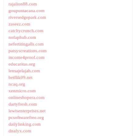
rajalion88.com
goupuntacana.com
riversedgepark.com
zaseez.com
catchycrunch.com
nofaphub.com
nefertitingalls.com
patsyscreations.com
income4proof.com
educaritas.org
lensajelajah.com
betflik09.net
ncaq.org
xenmicro.com
onlineshopera.com
dartyfresh.com
lewisenterprises.net
pcsoftwarefree.org
dailylinking.com
dnafyx.com