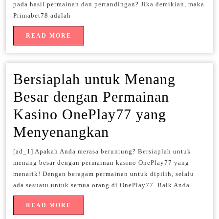
olah
pada hasil permainan dan pertandingan? Jika demikian, maka
Primabet78 adalah
den
pri
READ
READ MORE
MORE
Bersiaplah untuk Menang
Besar dengan Permainan
Kasino OnePlay77 yang
Bersiaplah
Menyenangkan
untuk
[ad_1] Apakah Anda merasa beruntung? Bersiaplah untuk
Menang
menang besar dengan permainan kasino OnePlay77 yang
menarik! Dengan beragam permainan untuk dipilih, selalu
Besar
ada sesuatu untuk semua orang di OnePlay77. Baik Anda
dengan
READ
READ MORE
MORE