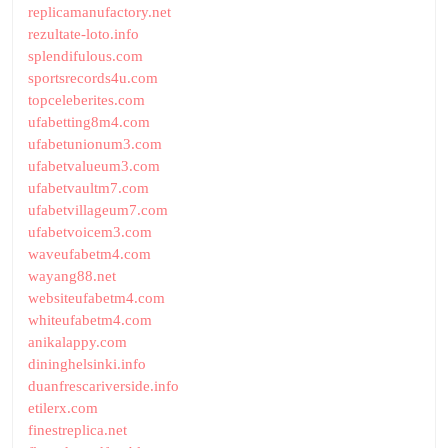
replicamanufactory.net
rezultate-loto.info
splendifulous.com
sportsrecords4u.com
topceleberites.com
ufabetting8m4.com
ufabetunionum3.com
ufabetvalueum3.com
ufabetvaultm7.com
ufabetvillageum7.com
ufabetvoicem3.com
waveufabetm4.com
wayang88.net
websiteufabetm4.com
whiteufabetm4.com
anikalappy.com
dininghelsinki.info
duanfrescariverside.info
etilerx.com
finestreplica.net