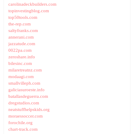
carolinadeckbuilders.com
topinvestingblog.com
top50tools.com
the-rep.com
saltyfranks.com
annerani.com
jazzatude.com
0022pa.com
zeroshare.info
bilesinc.com
milaretreatnz.com
modaagi.com
smallvilleph.com
galiciasuroeste.info
batallasdeguerra.com
dregstudios.com
neatstuffhelpskids.org
moraessoccer.com
forochile.org
chart-track.com