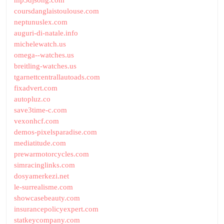
coursdanglaistoulouse.com
neptunuslex.com
auguri-di-natale.info
michelewatch.us
omega--watches.us
breitling-watches.us
tgarnettcentrallautoads.com
fixadvert.com
autopluz.co
save3time-c.com
vexonhcf.com
demos-pixelsparadise.com
mediatitude.com
prewarmotorcycles.com
simracinglinks.com
dosyamerkezi.net
le-surrealisme.com
showcasebeauty.com
insurancepolicyexpert.com
statkeycompany.com