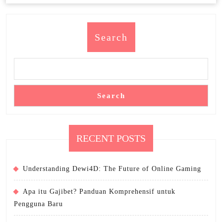
Kasino
Terbaik
Search
Omo777
Search
RECENT POSTS
Understanding Dewi4D: The Future of Online Gaming
Apa itu Gajibet? Panduan Komprehensif untuk
Pengguna Baru