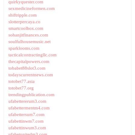
quirkyquester.com
sexmedicineformen.com
shiftripple.com
slotterpercaya.co
smartcoolbox.com
sohanjitfinances.com
soulfulhousemusic.net
sparklooms.com
tacticalcontractingllc.com
thecapitalpowers.com
tobabet88slot3.com
todayscurrentnews.com
totobet77.asia
totobet77.org
trendingpublication.com
ufabettererum3.com
ufabettermentm4.com
ufabettersum7.com
ufabettinwm7.com
ufabettinwum3.com
ufabetunitedm3.com