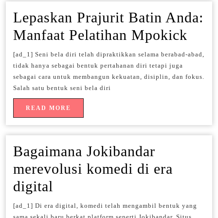
Lepaskan Prajurit Batin Anda:
Lepa
Manfaat Pelatihan Mpokick
Praju
[ad_1] Seni bela diri telah dipraktikkan selama berabad-abad,
Bati
tidak hanya sebagai bentuk pertahanan diri tetapi juga
sebagai cara untuk membangun kekuatan, disiplin, dan fokus.
Anda
Salah satu bentuk seni bela diri
Manf
READ
READ MORE
MORE
Pela
Mpo
Bagaimana Jokibandar
merevolusi komedi di era
Bagaimana
digital
Jokibandar
[ad_1] Di era digital, komedi telah mengambil bentuk yang
sama sekali baru berkat platform seperti Jokibandar. Situs