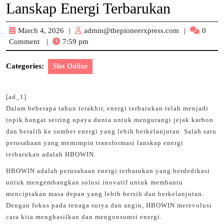
Lanskap Energi Terbarukan
March 4, 2026
March
|
admin@thepioneerxpress.com
admin@thepi
|
0
Comment
|
7:59 pm
4,
2026
Categories:
Slot Online
[ad_1]
Dalam beberapa tahun terakhir, energi terbarukan telah menjadi
topik hangat seiring upaya dunia untuk mengurangi jejak karbon
dan beralih ke sumber energi yang lebih berkelanjutan. Salah satu
perusahaan yang memimpin transformasi lanskap energi
terbarukan adalah HBOWIN.
HBOWIN adalah perusahaan energi terbarukan yang berdedikasi
untuk mengembangkan solusi inovatif untuk membantu
menciptakan masa depan yang lebih bersih dan berkelanjutan.
Dengan fokus pada tenaga surya dan angin, HBOWIN merevolusi
cara kita menghasilkan dan mengonsumsi energi.