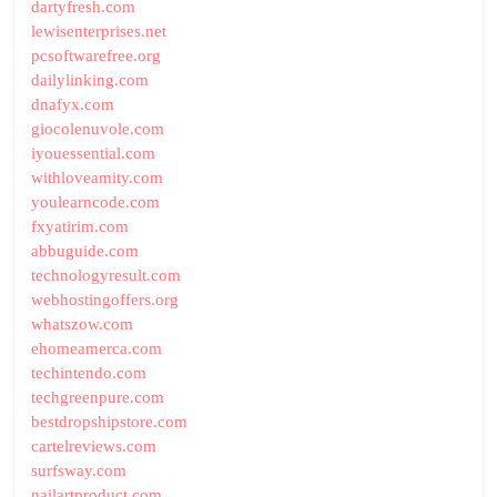
dartyfresh.com
lewisenterprises.net
pcsoftwarefree.org
dailylinking.com
dnafyx.com
giocolenuvole.com
iyouessential.com
withloveamity.com
youlearncode.com
fxyatirim.com
abbuguide.com
technologyresult.com
webhostingoffers.org
whatszow.com
ehomeamerca.com
techintendo.com
techgreenpure.com
bestdropshipstore.com
cartelreviews.com
surfsway.com
nailartproduct.com