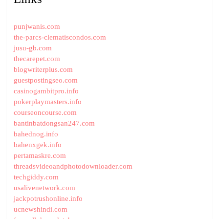
punjwanis.com
the-parcs-clematiscondos.com
jusu-gb.com
thecarepet.com
blogwriterplus.com
guestpostingseo.com
casinogambitpro.info
pokerplaymasters.info
courseoncourse.com
bantinbatdongsan247.com
bahednog.info
bahenxgek.info
pertamaskre.com
threadsvideoandphotodownloader.com
techgiddy.com
usalivenetwork.com
jackpotrushonline.info
ucnewshindi.com