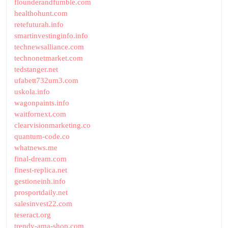
flounderandfumble.com
healthohunt.com
retefuturah.info
smartinvestinginfo.info
technewsalliance.com
technonetmarket.com
tedstanger.net
ufabett732um3.com
uskola.info
wagonpaints.info
waitfornext.com
clearvisionmarketing.co
quantum-code.co
whatnews.me
final-dream.com
finest-replica.net
gestioneinh.info
prosportdaily.net
salesinvest22.com
teseract.org
trendy-ama-shop.com