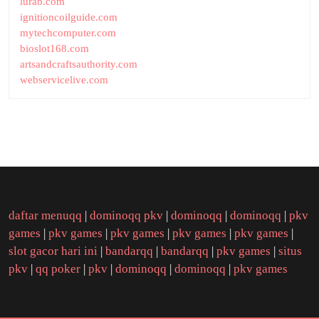
lurab.com
ignitioncoilguide.com
mytechcomputer.com
bioslot168.com
artsandcraftsauthority.com
webservicelive.com
daftar menuqq
|
dominoqq pkv
|
dominoqq
|
dominoqq
|
pkv
games
|
pkv games
|
pkv games
|
pkv games
|
pkv games
|
slot gacor hari ini
|
bandarqq
|
bandarqq
|
pkv games
|
situs
pkv
|
qq poker
|
pkv
|
dominoqq
|
dominoqq
|
pkv games