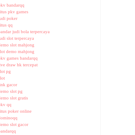
pkv bandarqq
situs pkv games
judi poker
itus qq
bandar judi bola terpercaya
udi slot terpercaya
demo slot mahjong
slot demo mahjong
pkv games bandarqq
live draw hk tercepat
lot pg
lot
link gacor
demo slot pg
demo slot gratis
pkv qq
situs poker online
dominoqq
demo slot gacor
bandarqq