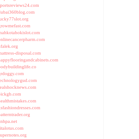
sportsreviews24.com
dubai360blog.com
lucky77slot.org
growmefast.com
mahkotahokislot.com
onlinecancerpharm.com
ufalek.org
mattress-disposal.com
happyflooringandcabinets.com
bodybuildinglife.co
qrdoggy.com
technologygud.com
realshocknews.com
pickgb.com
healthmistakes.com
ksfashiondresses.com
patterntrader.org
cnhpa.net
sitalotus.com
supernotes.org