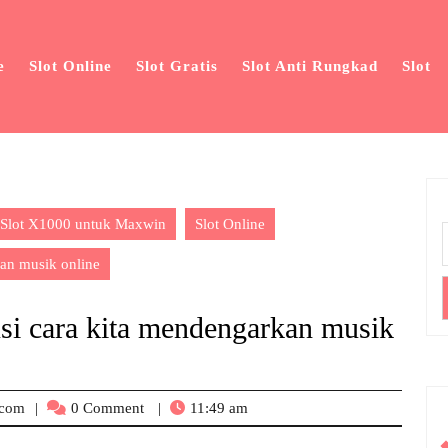
e
Slot Online
Slot Gratis
Slot Anti Rungkad
Slot
n Slot X1000 untuk Maxwin
Slot Online
an musik online
i cara kita mendengarkan musik
.com
admin@thepioneerxpress.com
|
0 Comment
|
11:49 am