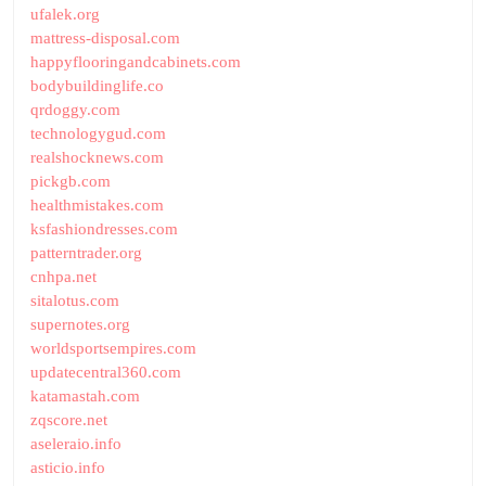
ufalek.org
mattress-disposal.com
happyflooringandcabinets.com
bodybuildinglife.co
qrdoggy.com
technologygud.com
realshocknews.com
pickgb.com
healthmistakes.com
ksfashiondresses.com
patterntrader.org
cnhpa.net
sitalotus.com
supernotes.org
worldsportsempires.com
updatecentral360.com
katamastah.com
zqscore.net
aseleraio.info
asticio.info