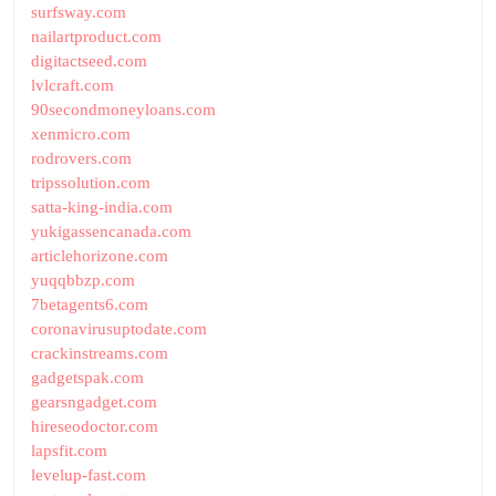
surfsway.com
nailartproduct.com
digitactseed.com
lvlcraft.com
90secondmoneyloans.com
xenmicro.com
rodrovers.com
tripssolution.com
satta-king-india.com
yukigassencanada.com
articlehorizone.com
yuqqbbzp.com
7betagents6.com
coronavirusuptodate.com
crackinstreams.com
gadgetspak.com
gearsngadget.com
hireseodoctor.com
lapsfit.com
levelup-fast.com