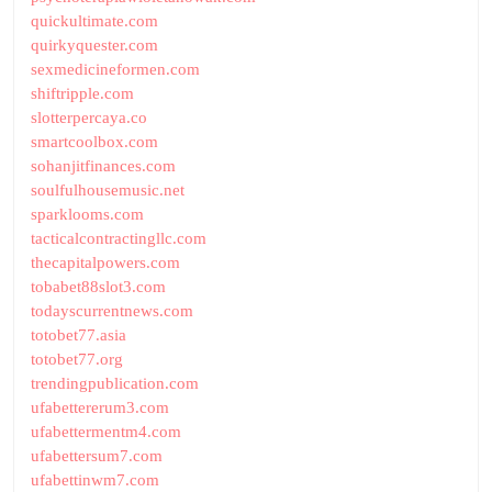
quickultimate.com
quirkyquester.com
sexmedicineformen.com
shiftripple.com
slotterpercaya.co
smartcoolbox.com
sohanjitfinances.com
soulfulhousemusic.net
sparklooms.com
tacticalcontractingllc.com
thecapitalpowers.com
tobabet88slot3.com
todayscurrentnews.com
totobet77.asia
totobet77.org
trendingpublication.com
ufabettererum3.com
ufabettermentm4.com
ufabettersum7.com
ufabettinwm7.com