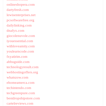
onlineshopera.com
dartyfresh.com
lewisenterprises.net
pcsoftwarefree.org
dailylinking.com
dnafyx.com
giocolenuvole.com
iyouessential.com
withloveamity.com
youlearncode.com
fxyatirim.com
abbuguide.com
technologyresult.com
webhostingoffers.org
whatszow.com
ehomeamerca.com
techintendo.com
techgreenpure.com
bestdropshipstore.com
cartelreviews.com