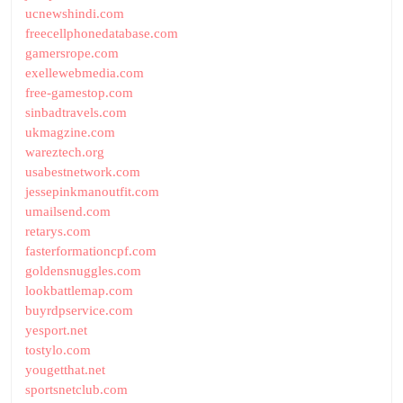
ucnewshindi.com
freecellphonedatabase.com
gamersrope.com
exellewebmedia.com
free-gamestop.com
sinbadtravels.com
ukmagzine.com
wareztech.org
usabestnetwork.com
jessepinkmanoutfit.com
umailsend.com
retarys.com
fasterformationcpf.com
goldensnuggles.com
lookbattlemap.com
buyrdpservice.com
yesport.net
tostylo.com
yougetthat.net
sportsnetclub.com