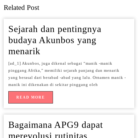
Previous
Next
Related Post
post:
post:
Sejarah dan pentingnya
budaya Akunbos yang
Sejarah
menarik
dan
[ad_1] Akunbos, juga dikenal sebagai “manik -manik
pentingnya
pinggang Afrika,” memiliki sejarah panjang dan menarik
yang berasal dari berabad -abad yang lalu. Ornamen manik -
budaya
manik ini dikenakan di sekitar pinggang oleh
Akunbos
READ
READ MORE
MORE
yang
menarik
Bagaimana APG9 dapat
merevolusi rutinitas