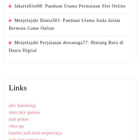
JakartaSlot88: Panduan Utama Permainan Slot Online
Menjelajahi Dunia303: Panduan Utama Anda dalam
Bermain Game Online
Menjelajahi Perjalanan dewanaga77: Bintang Baru di
Dunia Digital
Links
pkv bandarqq
situs pkv games
judi poker
situs qq
bandar judi bola terpercaya
judi slot terpercaya