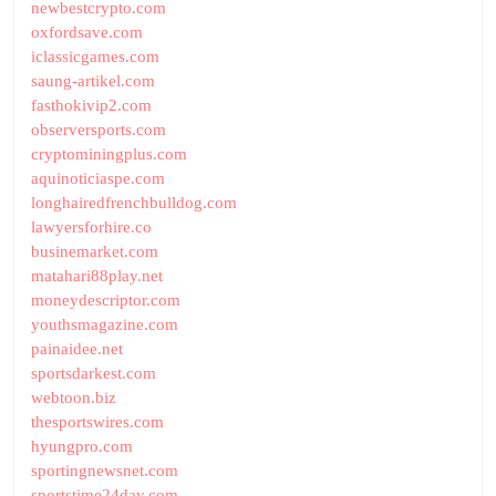
newbestcrypto.com
oxfordsave.com
iclassicgames.com
saung-artikel.com
fasthokivip2.com
observersports.com
cryptominingplus.com
aquinoticiaspe.com
longhairedfrenchbulldog.com
lawyersforhire.co
businemarket.com
matahari88play.net
moneydescriptor.com
youthsmagazine.com
painaidee.net
sportsdarkest.com
webtoon.biz
thesportswires.com
hyungpro.com
sportingnewsnet.com
sportstime24day.com