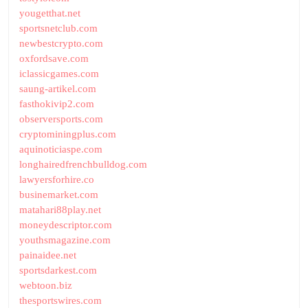
yougetthat.net
sportsnetclub.com
newbestcrypto.com
oxfordsave.com
iclassicgames.com
saung-artikel.com
fasthokivip2.com
observersports.com
cryptominingplus.com
aquinoticiaspe.com
longhairedfrenchbulldog.com
lawyersforhire.co
businemarket.com
matahari88play.net
moneydescriptor.com
youthsmagazine.com
painaidee.net
sportsdarkest.com
webtoon.biz
thesportswires.com