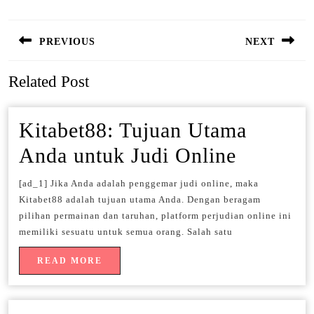
Post
PREVIOUS
NEXT
navigation
Previous
Next
Related Post
post:
post:
Kitabet88: Tujuan Utama
Kitabet8
Anda untuk Judi Online
Tujuan
[ad_1] Jika Anda adalah penggemar judi online, maka
Utama
Kitabet88 adalah tujuan utama Anda. Dengan beragam
pilihan permainan dan taruhan, platform perjudian online ini
Anda
memiliki sesuatu untuk semua orang. Salah satu
untuk
READ
READ MORE
MORE
Judi
Online