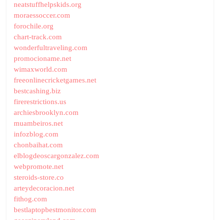
neatstuffhelpskids.org
moraessoccer.com
forochile.org
chart-track.com
wonderfultraveling.com
promocioname.net
wimaxworld.com
freeonlinecricketgames.net
bestcashing.biz
firerestrictions.us
archiesbrooklyn.com
muambeiros.net
infozblog.com
chonbaihat.com
elblogdeoscargonzalez.com
webpromote.net
steroids-store.co
arteydecoracion.net
fithog.com
bestlaptopbestmonitor.com