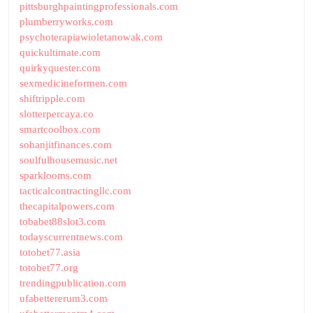
pittsburghpaintingprofessionals.com
plumberryworks.com
psychoterapiawioletanowak.com
quickultimate.com
quirkyquester.com
sexmedicineformen.com
shiftripple.com
slotterpercaya.co
smartcoolbox.com
sohanjitfinances.com
soulfulhousemusic.net
sparklooms.com
tacticalcontractingllc.com
thecapitalpowers.com
tobabet88slot3.com
todayscurrentnews.com
totobet77.asia
totobet77.org
trendingpublication.com
ufabettererum3.com