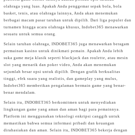
olahraga yang luas. Apakah Anda penggemar sepak bola, bola
basket, tenis, atau olahraga lainnya, Anda akan menemukan
berbagai macam pasar taruhan untuk dipilih. Dari liga populer dan
turnamen hingga acara olahraga khusus, Indobet365 menawarkan
sesuatu untuk semua orang.
Selain taruhan olahraga, INDOBET365 juga menawarkan beragam
permainan kasino untuk dinikmati pemain. Apakah Anda lebih
suka game meja klasik seperti blackjack dan roulette, atau mesin
slot yang menarik dan poker video, Anda akan menemukan
sejumlah besar opsi untuk dipilih. Dengan grafik berkualitas
tinggi, efek suara yang realistis, dan gameplay yang mulus,
Indobet365 memberikan pengalaman bermain game yang benar-
benar mendalam.
Selain itu, INDOBET365 berkomitmen untuk menyediakan
lingkungan game yang aman dan aman bagi para pemainnya.
Platform ini menggunakan teknologi enkripsi canggih untuk
memastikan bahwa semua informasi pribadi dan keuangan
dirahasiakan dan aman. Selain itu, INDOBET365 bekerja dengan