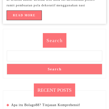
Gener
rumit pembuatan pola dekoratif menggunakan nasi
Mewa
READ
READ MORE
MORE
Seni
Paus
Search
Search
RECENT POSTS
Apa itu Bolago88? Tinjauan Komprehensif