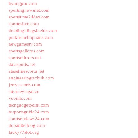
hyungpro.com
sportingnewsnet.com
sportstime24day.com
sporteslive.com
theblingblingshields.com
pinkfrenchtipnails.com
newgamestv.com
sportsgallerys.com
sportsmirrors.net
datasports.net
atasehirescortu.net
engineeringtechub.com
jerryescorts.com
attorneylegal.co
voomb.com
techgadgetpoint.com
tvsportsguide24.com
sportsreviews24.com
dubai360blog.com
lucky77slot.org