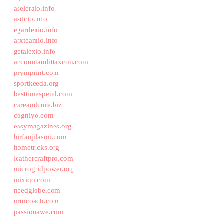
aseleraio.info
asticio.info
egardenio.info
arxteamio.info
getalexio.info
accountaudittaxcon.com
prymprint.com
sportkeeda.org
besttimespend.com
careandcure.biz
cogniyo.com
easymagazines.org
hirfanjilasmi.com
hometricks.org
leathercraftpro.com
microgridpower.org
mixiqo.com
needglobe.com
ortocoach.com
passionawe.com