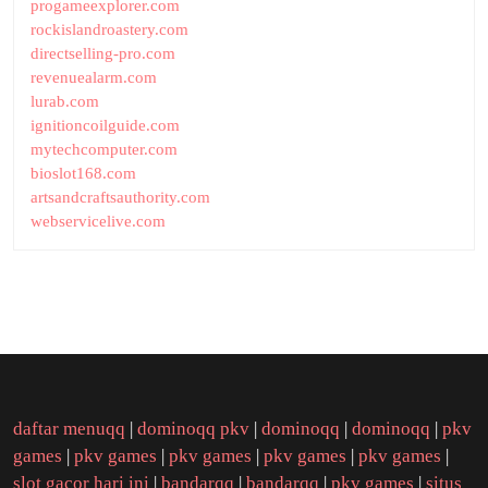
progameexplorer.com
rockislandroastery.com
directselling-pro.com
revenuealarm.com
lurab.com
ignitioncoilguide.com
mytechcomputer.com
bioslot168.com
artsandcraftsauthority.com
webservicelive.com
daftar menuqq
|
dominoqq pkv
|
dominoqq
|
dominoqq
|
pkv
games
|
pkv games
|
pkv games
|
pkv games
|
pkv games
|
slot gacor hari ini
|
bandarqq
|
bandarqq
|
pkv games
|
situs