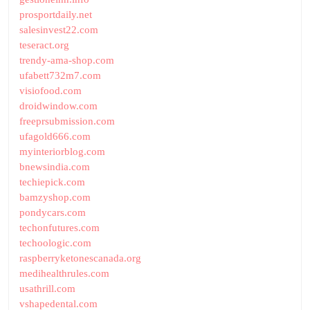
prosportdaily.net
salesinvest22.com
teseract.org
trendy-ama-shop.com
ufabett732m7.com
visiofood.com
droidwindow.com
freeprsubmission.com
ufagold666.com
myinteriorblog.com
bnewsindia.com
techiepick.com
bamzyshop.com
pondycars.com
techonfutures.com
techoologic.com
raspberryketonescanada.org
medihealthrules.com
usathrill.com
vshapedental.com