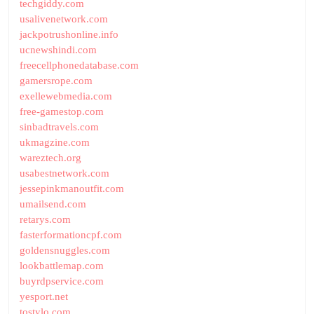
techgiddy.com
usalivenetwork.com
jackpotrushonline.info
ucnewshindi.com
freecellphonedatabase.com
gamersrope.com
exellewebmedia.com
free-gamestop.com
sinbadtravels.com
ukmagzine.com
wareztech.org
usabestnetwork.com
jessepinkmanoutfit.com
umailsend.com
retarys.com
fasterformationcpf.com
goldensnuggles.com
lookbattlemap.com
buyrdpservice.com
yesport.net
tostylo.com