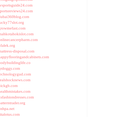
tvsportsguide24.com
sportsreviews24.com
dubai360blog.com
lucky77slot.org
growmefast.com
mahkotahokislot.com
onlinecancerpharm.com
ufalek.org
mattress-disposal.com
happyflooringandcabinets.com
bodybuildinglife.co
qrdoggy.com
technologygud.com
realshocknews.com
pickgb.com
healthmistakes.com
ksfashiondresses.com
patterntrader.org
cnhpa.net
sitalotus.com