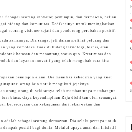
ar. Sebagai seorang inovator, pemimpin, dan dermawan, beliau
bagai bidang dan komunitas. Dedikasinya untuk meningkatkan
agai seorang visioner sejati dan pendorong perubahan positif.
pada zamannya. Dia sangat jeli dalam melihat peluang dan
an yang kompleks. Baik di bidang teknologi, bisnis, atau
endobrak batasan dan menantang status quo. Kreativitas dan
oduk dan layanan inovatif yang telah mengubah cara kita
rupakan pemimpin alami. Dia memiliki kehadiran yang kuat
inspirasi orang lain untuk mengikuti jejaknya.
n orang-orang di sekitarnya telah membantunya membangun
 luar biasa. Gaya kepemimpinan Raja dicirikan oleh semangat,
tkan kepercayaan dan kekaguman dari rekan-rekan dan
 adalah sebagai seorang dermawan. Dia selalu percaya untuk
dampak positif bagi dunia. Melalui upaya amal dan inisiatif