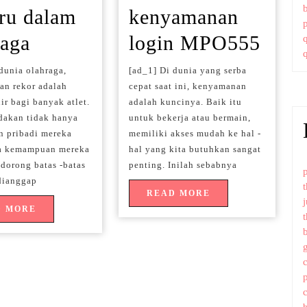
aru dalam
kenyamanan
Breaking
Meng
raga
login MPO555
Records:
kemu
dunia olahraga,
[ad_1] Di dunia yang serba
Prestasi
dan
n rekor adalah
cepat saat ini, kenyamanan
ir bagi banyak atlet.
adalah kuncinya. Baik itu
terbaru
keny
dakan tidak hanya
untuk bekerja atau bermain,
n pribadi mereka
dalam
memiliki akses mudah ke hal -
login
ga kemampuan mereka
hal yang kita butuhkan sangat
olahraga
MPO
dorong batas -batas
penting. Inilah sebabnya
dianggap
READ
READ MORE
MORE
READ
D MORE
MORE