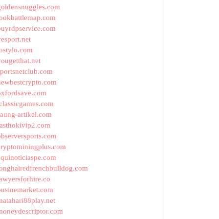
goldensnuggles.com
lookbattlemap.com
buyrdpservice.com
yesport.net
tostylo.com
yougetthat.net
sportsnetclub.com
newbestcrypto.com
oxfordsave.com
iclassicgames.com
saung-artikel.com
fasthokivip2.com
observersports.com
cryptominingplus.com
aquinoticiaspe.com
longhairedfrenchbulldog.com
lawyersforhire.co
businemarket.com
matahari88play.net
moneydescriptor.com