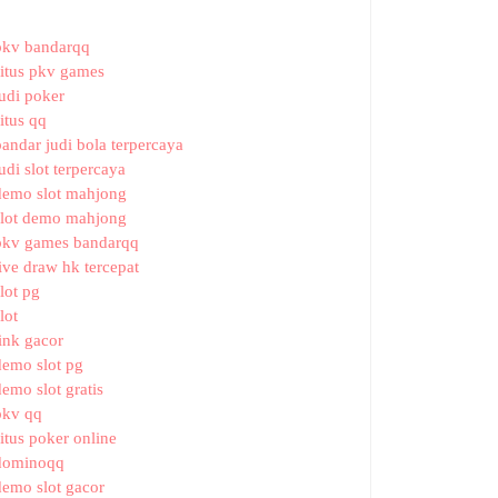
pkv bandarqq
situs pkv games
judi poker
itus qq
bandar judi bola terpercaya
udi slot terpercaya
demo slot mahjong
slot demo mahjong
pkv games bandarqq
live draw hk tercepat
lot pg
lot
link gacor
demo slot pg
demo slot gratis
pkv qq
situs poker online
dominoqq
demo slot gacor