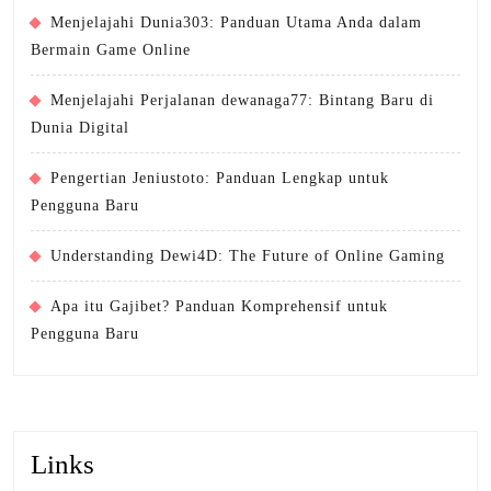
Menjelajahi Dunia303: Panduan Utama Anda dalam
Bermain Game Online
Menjelajahi Perjalanan dewanaga77: Bintang Baru di
Dunia Digital
Pengertian Jeniustoto: Panduan Lengkap untuk
Pengguna Baru
Understanding Dewi4D: The Future of Online Gaming
Apa itu Gajibet? Panduan Komprehensif untuk
Pengguna Baru
Links