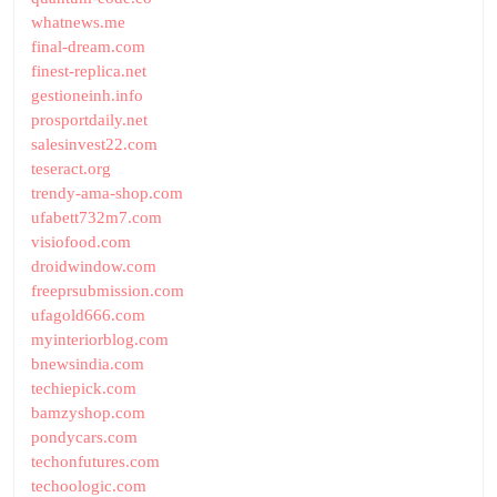
whatnews.me
final-dream.com
finest-replica.net
gestioneinh.info
prosportdaily.net
salesinvest22.com
teseract.org
trendy-ama-shop.com
ufabett732m7.com
visiofood.com
droidwindow.com
freeprsubmission.com
ufagold666.com
myinteriorblog.com
bnewsindia.com
techiepick.com
bamzyshop.com
pondycars.com
techonfutures.com
techoologic.com