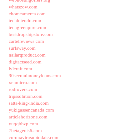
whatszow.com
ehomeamerca.com
techintendo.com
techgreenpure.com
bestdropshipstore.com
cartelreviews.com
surfsway.com
nailartproduct.com
digitactseed.com
lvlcraft.com
90secondmoneyloans.com
xenmicro.com
rodrovers.com
tripssolution.com
satta-king-india.com
yukigassencanada.com
articlehorizone.com
yuqqbbzp.com
7betagents6.com
coronavirusuptodate.com