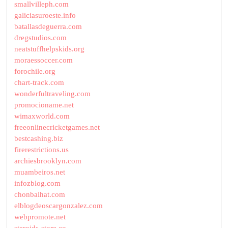
smallvilleph.com
galiciasuroeste.info
batallasdeguerra.com
dregstudios.com
neatstuffhelpskids.org
moraessoccer.com
forochile.org
chart-track.com
wonderfultraveling.com
promocioname.net
wimaxworld.com
freeonlinecricketgames.net
bestcashing.biz
firerestrictions.us
archiesbrooklyn.com
muambeiros.net
infozblog.com
chonbaihat.com
elblogdeoscargonzalez.com
webpromote.net
steroids-store.co