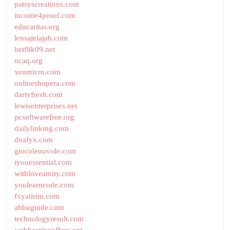
patsyscreations.com
income4proof.com
educaritas.org
lensajelajah.com
betflik09.net
ncaq.org
xenmicro.com
onlineshopera.com
dartyfresh.com
lewisenterprises.net
pcsoftwarefree.org
dailylinking.com
dnafyx.com
giocolenuvole.com
iyouessential.com
withloveamity.com
youlearncode.com
fxyatirim.com
abbuguide.com
technologyresult.com
webhostingoffers.org