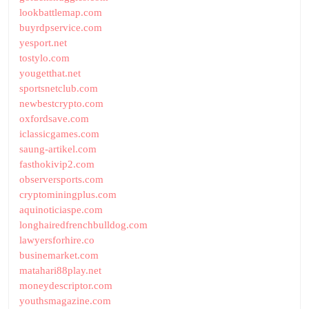
lookbattlemap.com
buyrdpservice.com
yesport.net
tostylo.com
yougetthat.net
sportsnetclub.com
newbestcrypto.com
oxfordsave.com
iclassicgames.com
saung-artikel.com
fasthokivip2.com
observersports.com
cryptominingplus.com
aquinoticiaspe.com
longhairedfrenchbulldog.com
lawyersforhire.co
businemarket.com
matahari88play.net
moneydescriptor.com
youthsmagazine.com