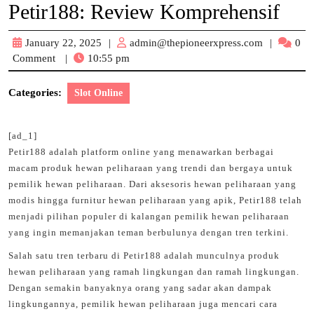
Petir188: Review Komprehensif
January 22, 2025
January
|
admin@thepioneerxpress.com
admin@the
|
0
Comment
|
10:55 pm
22,
2025
Categories:
Slot Online
[ad_1]
Petir188 adalah platform online yang menawarkan berbagai
macam produk hewan peliharaan yang trendi dan bergaya untuk
pemilik hewan peliharaan. Dari aksesoris hewan peliharaan yang
modis hingga furnitur hewan peliharaan yang apik, Petir188 telah
menjadi pilihan populer di kalangan pemilik hewan peliharaan
yang ingin memanjakan teman berbulunya dengan tren terkini.
Salah satu tren terbaru di Petir188 adalah munculnya produk
hewan peliharaan yang ramah lingkungan dan ramah lingkungan.
Dengan semakin banyaknya orang yang sadar akan dampak
lingkungannya, pemilik hewan peliharaan juga mencari cara