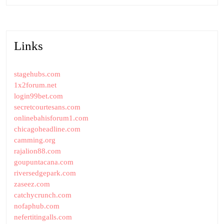
Links
stagehubs.com
1x2forum.net
login99bet.com
secretcourtesans.com
onlinebahisforum1.com
chicagoheadline.com
camming.org
rajalion88.com
goupuntacana.com
riversedgepark.com
zaseez.com
catchycrunch.com
nofaphub.com
nefertitingalls.com