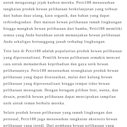
untuk mengurangi jejak karbon mereka. Petir188 menawarkan
rangkaian produk hewan peliharaan berkelanjutan yang terbuat
dari bahan daur ulang, kain organik, dan bahan yang dapat
terbiodegradasi. Dari mainan hewan peliharaan ramah lingkungan
hingga mangkuk hewan peliharaan dari bambu, Petir188 memiliki
semua yang Anda butuhkan untuk memanjakan hewan peliharaan
Anda sekaligus bertanggung jawab terhadap lingkungan.
Tren lain di Petir188 adalah popularitas produk hewan peliharaan
yang dipersonalisasi. Pemilik hewan peliharaan semakin mencari
cara untuk memamerkan kepribadian dan gaya unik hewan
peliharaannya. Petir188 menawarkan serangkaian produk hewan
peliharaan yang dapat disesuaikan, mulai dari kalung hewan
peliharaan yang dipersonalisasi hingga tempat tidur hewan
peliharaan monogram. Dengan beragam pilihan font, warna, dan
desain, pemilik hewan peliharaan dapat menciptakan tampilan
unik untuk teman berbulu mereka.
Selain produk hewan peliharaan yang ramah lingkungan dan
personal, Petir188 juga menawarkan rangkaian aksesoris hewan
peliharaan yang trendi. Dari pembawa hewan peliharaan yang