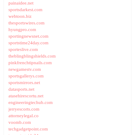
painaidee.net
sportsdarkest.com
webtoon.biz
thesportswires.com
hyungpro.com
sportingnewsnet.com
sportstime24day.com
sporteslive.com
theblingblingshields.com
pinkfrenchtipnails.com
newgamestv.com
sportsgallerys.com
sportsmirrors.net
datasports.net
atasehirescortu.net
engineeringtechub.com
jerryescorts.com
attorneylegal.co
voomb.com
techgadgetpoint.com