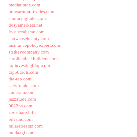
mediatitude.com
prewarmotorcycles.com
simracinglinks.com
dosyamerkezi.net
le-surrealisme.com
showcasebeauty.com
insurancepolicyexpert.com
statkeycompany.com
carolinadeckbuilders.com
topinvestingblog.com
top50tools.com
the-rep.com
saltyfranks.com
annerani.com
jazzatude.com
0022pa.com
zeroshare.info
bilesinc.com
milaretreatnz.com
modaagi.com