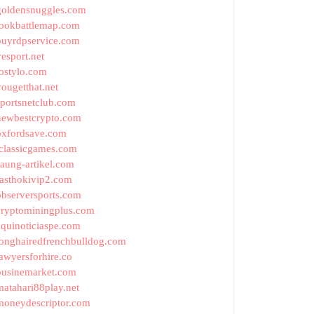
goldensnuggles.com
lookbattlemap.com
buyrdpservice.com
yesport.net
tostylo.com
yougetthat.net
sportsnetclub.com
newbestcrypto.com
oxfordsave.com
iclassicgames.com
saung-artikel.com
fasthokivip2.com
observersports.com
cryptominingplus.com
aquinoticiaspe.com
longhairedfrenchbulldog.com
lawyersforhire.co
businemarket.com
matahari88play.net
moneydescriptor.com