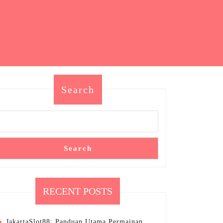
Search
Search
RECENT POSTS
JakartaSlot88: Panduan Utama Permainan