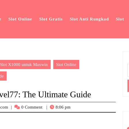
e
Slot Online
Slot Gratis
Slot Anti Rungkad
Slot
n Slot X1000 untuk Maxwin
Slot Online
de
el77: The Ultimate Guide
.com
admin@thepioneerxpress.com
|
0 Comment
|
8:06 pm