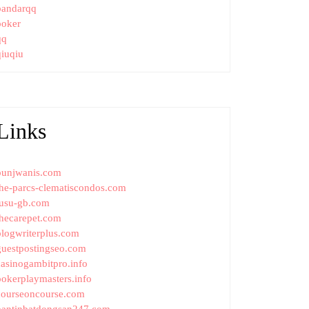
bandarqq
poker
qq
qiuqiu
ara88:
Links
emar
punjwanis.com
the-parcs-clematiscondos.com
jusu-gb.com
thecarepet.com
blogwriterplus.com
guestpostingseo.com
casinogambitpro.info
pokerplaymasters.info
courseoncourse.com