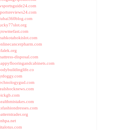
tvsportsguide24.com
sportsreviews24.com
dubai360blog.com
lucky77slot.org
growmefast.com
mahkotahokislot.com
onlinecancerpharm.com
ufalek.org
mattress-disposal.com
happyflooringandcabinets.com
bodybuildinglife.co
qrdoggy.com
technologygud.com
realshocknews.com
pickgb.com
healthmistakes.com
ksfashiondresses.com
patterntrader.org
cnhpa.net
sitalotus.com