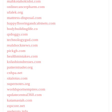
mahkotahokislot.com
onlinecancerpharm.com
ufalek.org
mattress-disposal.com
happyflooringandcabinets.com
bodybuildinglife.co
qrdoggy.com
technologygud.com
realshocknews.com
pickgb.com
healthmistakes.com
ksfashiondresses.com
patterntrader.org
cnhpa.net
sitalotus.com
supernotes.org
worldsportsempires.com
updatecentral360.com
katamastah.com
zqscore.net
aseleraio.info