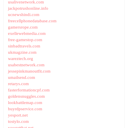
usalivenetwork.com
jackpotrushonline.info
ucnewshindi.com
freecellphonedatabase.com
gamersrope.com
exellewebmedia.com
free-gamestop.com
sinbadtravels.com
ukmagzine.com
wareztech.org
usabestnetwork.com
jessepinkmanoutfit.com
umailsend.com
retarys.com
fasterformationcpf.com
goldensnuggles.com
lookbattlemap.com
buyrdpservice.com
yesport.net
tostylo.com
yougetthat.net