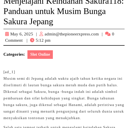
Menjelajahi Keindahan Sakura118:
Panduan untuk Musim Bunga
Sakura Jepang
May 6, 2025
May
|
admin@thepioneerxpress.com
admin@thepion
|
0
Comment
|
6,
5:12 pm
2025
Categories:
Slot Online
[ad_1]
Musim semi di Jepang adalah waktu ajaib tahun ketika negara ini
diselimuti di lautan bunga sakura merah muda dan putih halus.
Dikenal sebagai Sakura, bunga -bunga indah ini adalah simbol
pembaruan dan sifat kehidupan yang singkat. Bunga tahunan
bunga sakura, juga dikenal sebagai Hanami, adalah peristiwa yang
sangat dinanti yang menarik pengunjung dari seluruh dunia untuk
menyaksikan tontonan yang menakjubkan.
Salah satu tempat terbaik untuk mengalami keindahan Sakura