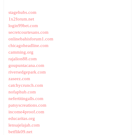
stagehubs.com
1x2forum.net
login99bet.com
secretcourtesans.com
onlinebahisforum1.com
chicagoheadline.com
camming.org
rajalion88.com
goupuntacana.com
riversedgepark.com
zaseez.com
catchycrunch.com
nofaphub.com
nefertitingalls.com
patsyscreations.com
income4proof.com
educaritas.org
lensajelajah.com
betflik09.net