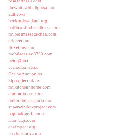
roseandbasil.com
thewhitewhitelights.com
atdhe.ws
heckrodtwetland.org
halfheardinthestillness.com
mybestmassagechair.com
ericreed.net
fluxetine.com
mobilecasino8760.com
betqq3.net
casinoloans5.us
CasinoAuction.us
kipooglecouk.us
mykitchennhome.com
aumoulinvert.com
thefoodiepassport.com
superwindowproject.com
papibakigrafo.com
icanhazjs.com
canimpact.org
goviralstudy.com