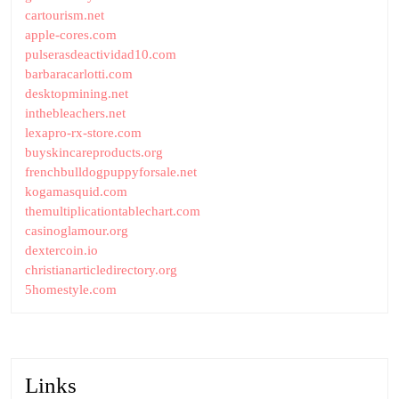
cartourism.net
apple-cores.com
pulserasdeactividad10.com
barbaracarlotti.com
desktopmining.net
inthebleachers.net
lexapro-rx-store.com
buyskincareproducts.org
frenchbulldogpuppyforsale.net
kogamasquid.com
themultiplicationtablechart.com
casinoglamour.org
dextercoin.io
christianarticledirectory.org
5homestyle.com
Links