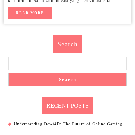
keseluruhan. Salah satu inovasi yang merevolusi cara
Cara
READ
READ MORE
MORE
Kita
Bekerja
Search
Search
RECENT POSTS
Understanding Dewi4D: The Future of Online Gaming