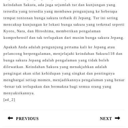
keindahan Sakura, ada juga sejumlah tur dan kunjungan yang
tersedia yang tersedia yang membawa pengunjung ke beberapa
tempat tontonan bunga sakura terbaik di Jepang. Tur ini sering
mencakup kunjungan ke lokasi bunga sakura yang terkenal seperti
Kyoto, Nara, dan Hiroshima, memberikan pengalaman
komprehensif dan tak terlupakan dari musim bunga sakura Jepang.
Apakah Anda adalah pengunjung pertama kali ke Jepang atau
pelancong berpengalaman, menjelajahi keindahan Sakura118 dan
bunga sakura Jepang adalah pengalaman yang tidak boleh
dilewatkan. Keindahan Sakura yang menakjubkan adalah
pengingat akan sifat kehidupan yang singkat dan pentingnya
menghargai setiap momen, menjadikannya pengalaman yang benar
-benar tak terlupakan dan bermakna bagi semua orang yang
menyaksikannya.
[ad_2]
Post
PREVIOUS
NEXT
navigation