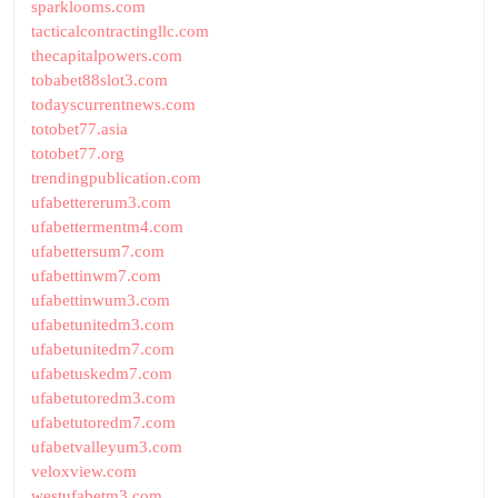
sparklooms.com
tacticalcontractingllc.com
thecapitalpowers.com
tobabet88slot3.com
todayscurrentnews.com
totobet77.asia
totobet77.org
trendingpublication.com
ufabettererum3.com
ufabettermentm4.com
ufabettersum7.com
ufabettinwm7.com
ufabettinwum3.com
ufabetunitedm3.com
ufabetunitedm7.com
ufabetuskedm7.com
ufabetutoredm3.com
ufabetutoredm7.com
ufabetvalleyum3.com
veloxview.com
westufabetm3.com