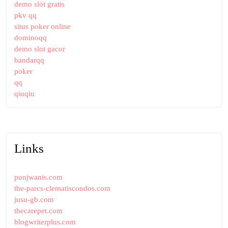
demo slot gratis
pkv qq
situs poker online
dominoqq
demo slot gacor
bandarqq
poker
qq
qiuqiu
Links
punjwanis.com
the-parcs-clematiscondos.com
jusu-gb.com
thecarepet.com
blogwriterplus.com