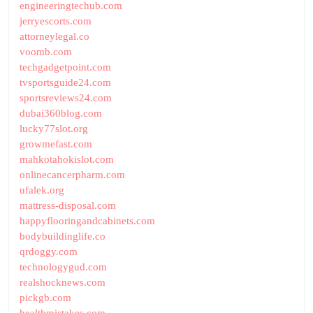
engineeringtechub.com
jerryescorts.com
attorneylegal.co
voomb.com
techgadgetpoint.com
tvsportsguide24.com
sportsreviews24.com
dubai360blog.com
lucky77slot.org
growmefast.com
mahkotahokislot.com
onlinecancerpharm.com
ufalek.org
mattress-disposal.com
happyflooringandcabinets.com
bodybuildinglife.co
qrdoggy.com
technologygud.com
realshocknews.com
pickgb.com
healthmistakes.com