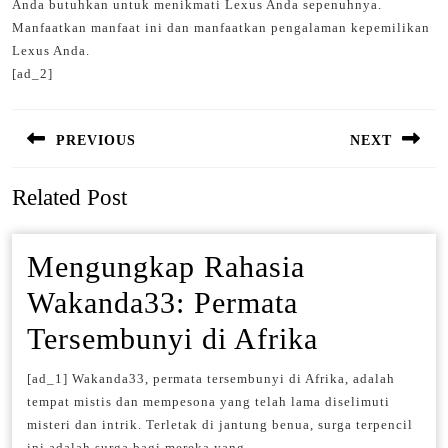
Anda butuhkan untuk menikmati Lexus Anda sepenuhnya.
Manfaatkan manfaat ini dan manfaatkan pengalaman kepemilikan
Lexus Anda.
[ad_2]
Post
PREVIOUS
NEXT
navigation
Previous
Next
Related Post
post:
post:
Mengungkap Rahasia
Wakanda33: Permata
Mengung
Tersembunyi di Afrika
Rahasia
[ad_1] Wakanda33, permata tersembunyi di Afrika, adalah
Wakanda3
tempat mistis dan mempesona yang telah lama diselimuti
misteri dan intrik. Terletak di jantung benua, surga terpencil
Permata
ini adalah surga bagi mereka yang