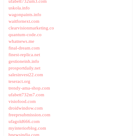
ufabett732um3.com
uskola.info
wagonpaints.info
waitfornext.com
clearvisionmarketing.co
quantum-code.co
whatnews.me
final-dream.com
finest-replica.net
gestioneinh.info
prosportdaily.net
salesinvest22.com
teseract.org
trendy-ama-shop.com
ufabett732m7.com
visiofood.com
droidwindow.com
freeprsubmission.com
ufagold666.com
myinteriorblog.com
bnewsindia.com