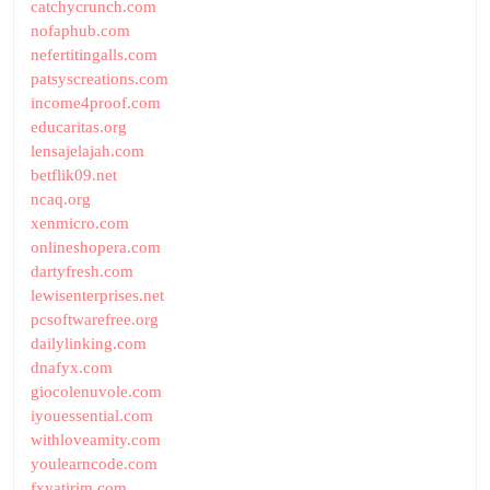
catchycrunch.com
nofaphub.com
nefertitingalls.com
patsyscreations.com
income4proof.com
educaritas.org
lensajelajah.com
betflik09.net
ncaq.org
xenmicro.com
onlineshopera.com
dartyfresh.com
lewisenterprises.net
pcsoftwarefree.org
dailylinking.com
dnafyx.com
giocolenuvole.com
iyouessential.com
withloveamity.com
youlearncode.com
fxyatirim.com