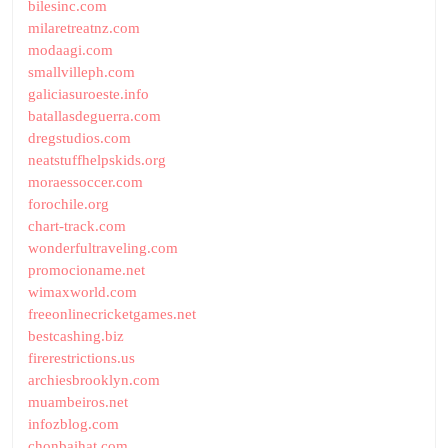
bilesinc.com
milaretreatnz.com
modaagi.com
smallvilleph.com
galiciasuroeste.info
batallasdeguerra.com
dregstudios.com
neatstuffhelpskids.org
moraessoccer.com
forochile.org
chart-track.com
wonderfultraveling.com
promocioname.net
wimaxworld.com
freeonlinecricketgames.net
bestcashing.biz
firerestrictions.us
archiesbrooklyn.com
muambeiros.net
infozblog.com
chonbaihat.com