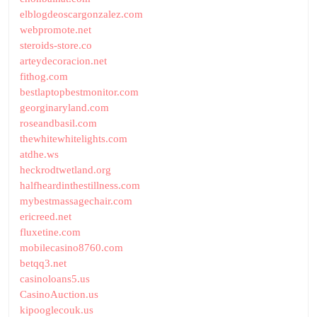
elblogdeoscargonzalez.com
webpromote.net
steroids-store.co
arteydecoracion.net
fithog.com
bestlaptopbestmonitor.com
georginaryland.com
roseandbasil.com
thewhitewhitelights.com
atdhe.ws
heckrodtwetland.org
halfheardinthestillness.com
mybestmassagechair.com
ericreed.net
fluxetine.com
mobilecasino8760.com
betqq3.net
casinoloans5.us
CasinoAuction.us
kipooglecouk.us