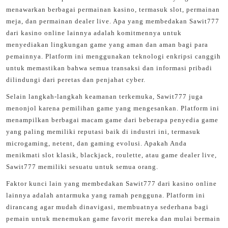
menawarkan berbagai permainan kasino, termasuk slot, permainan
meja, dan permainan dealer live. Apa yang membedakan Sawit777
dari kasino online lainnya adalah komitmennya untuk
menyediakan lingkungan game yang aman dan aman bagi para
pemainnya. Platform ini menggunakan teknologi enkripsi canggih
untuk memastikan bahwa semua transaksi dan informasi pribadi
dilindungi dari peretas dan penjahat cyber.
Selain langkah-langkah keamanan terkemuka, Sawit777 juga
menonjol karena pemilihan game yang mengesankan. Platform ini
menampilkan berbagai macam game dari beberapa penyedia game
yang paling memiliki reputasi baik di industri ini, termasuk
microgaming, netent, dan gaming evolusi. Apakah Anda
menikmati slot klasik, blackjack, roulette, atau game dealer live,
Sawit777 memiliki sesuatu untuk semua orang.
Faktor kunci lain yang membedakan Sawit777 dari kasino online
lainnya adalah antarmuka yang ramah pengguna. Platform ini
dirancang agar mudah dinavigasi, membuatnya sederhana bagi
pemain untuk menemukan game favorit mereka dan mulai bermain