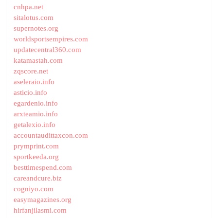
cnhpa.net
sitalotus.com
supernotes.org
worldsportsempires.com
updatecentral360.com
katamastah.com
zqscore.net
aseleraio.info
asticio.info
egardenio.info
arxteamio.info
getalexio.info
accountaudittaxcon.com
prymprint.com
sportkeeda.org
besttimespend.com
careandcure.biz
cogniyo.com
easymagazines.org
hirfanjilasmi.com