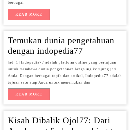
berbagai
slot88:
Tujuan
READ
READ MORE
MORE
permainan
slot
Temukan dunia pengetahuan
teratas
Temukan
dengan indopedia77
dunia
[ad_1] Indopedia77 adalah platform online yang bertujuan
pengetahuan
untuk membawa dunia pengetahuan langsung ke ujung jari
Anda. Dengan berbagai topik dan artikel, Indopedia77 adalah
dengan
tujuan satu atap Anda untuk menemukan dan
indopedia77
READ
READ MORE
MORE
Kisah Dibalik Ojol77: Dari