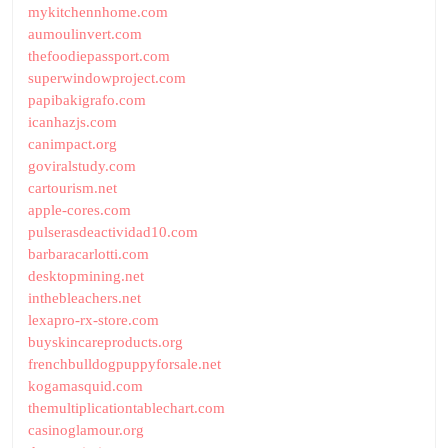
mykitchennhome.com
aumoulinvert.com
thefoodiepassport.com
superwindowproject.com
papibakigrafo.com
icanhazjs.com
canimpact.org
goviralstudy.com
cartourism.net
apple-cores.com
pulserasdeactividad10.com
barbaracarlotti.com
desktopmining.net
inthebleachers.net
lexapro-rx-store.com
buyskincareproducts.org
frenchbulldogpuppyforsale.net
kogamasquid.com
themultiplicationtablechart.com
casinoglamour.org