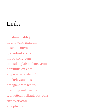
Links
jimsfamousbbq.com
libertywalk-usa.com
australiamovie.net
gizmobird.co.uk
mp3djsong.com
coursdanglaistoulouse.com
neptunuslex.com
auguri-di-natale.info
michelewatch.us
omega--watches.us
breitling-watches.us
tgarnettcentrallautoads.com
fixadvert.com
autopluz.co