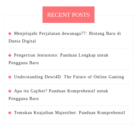
RECENT POSTS
Menjelajahi Perjalanan dewanaga77: Bintang Baru di
Dunia Digital
Pengertian Jeniustoto: Panduan Lengkap untuk
Pengguna Baru
Understanding Dewi4D: The Future of Online Gaming
Apa itu Gajibet? Panduan Komprehensif untuk
Pengguna Baru
Temukan Keajaiban Majestibet: Panduan Komprehensif