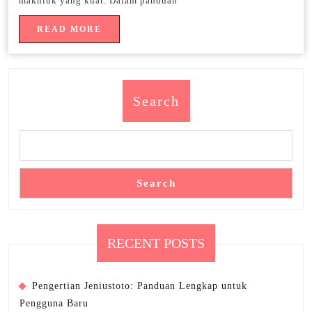
makhluk yang kuat. Dalam panduan
Pan
READ
READ MORE
MORE
untu
Mem
Asal
Search
dan
Mak
Search
RECENT POSTS
Pengertian Jeniustoto: Panduan Lengkap untuk
Pengguna Baru