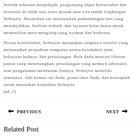
Setelah seharian menjelajah, pengunjung dapat beristirahat dan
bersantai di salah satu resor mewah atau vila ramah lingkungan
Serbajitu. Akomodasi ini menawarkan pemandangan laut yang
menakjubkan, fasilitas terbaik, dan layanan kelas dunia untuk
memastikan masa menginap yang nyaman dan berkesan.
Secara keseluruhan, Serbajitu merupakan surganya traveler yang
menawarkan perpaduan sempurna antara keindahan alam,
kekayaan budaya, dan petualangan. Baik Anda mencari liburan
pantai yang menenangkan, petualangan yang memacu adrenalin,
atau pengalaman mendalami budaya, Serbajitu memiliki
semuanya. Jadi kemasi tas Anda, pesan tiket Anda, dan bersiaplah
untuk merasakan keajaiban Serbajitu.
[ad_2]
Post
PREVIOUS
NEXT
navigation
Previous
Next
Related Post
post:
post: