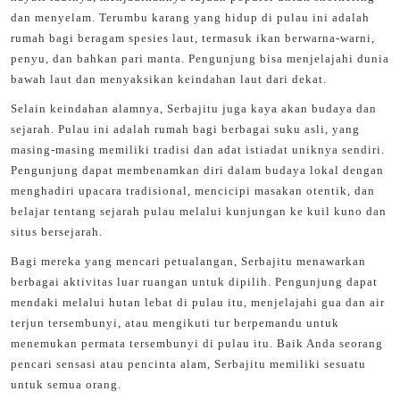
dan menyelam. Terumbu karang yang hidup di pulau ini adalah
rumah bagi beragam spesies laut, termasuk ikan berwarna-warni,
penyu, dan bahkan pari manta. Pengunjung bisa menjelajahi dunia
bawah laut dan menyaksikan keindahan laut dari dekat.
Selain keindahan alamnya, Serbajitu juga kaya akan budaya dan
sejarah. Pulau ini adalah rumah bagi berbagai suku asli, yang
masing-masing memiliki tradisi dan adat istiadat uniknya sendiri.
Pengunjung dapat membenamkan diri dalam budaya lokal dengan
menghadiri upacara tradisional, mencicipi masakan otentik, dan
belajar tentang sejarah pulau melalui kunjungan ke kuil kuno dan
situs bersejarah.
Bagi mereka yang mencari petualangan, Serbajitu menawarkan
berbagai aktivitas luar ruangan untuk dipilih. Pengunjung dapat
mendaki melalui hutan lebat di pulau itu, menjelajahi gua dan air
terjun tersembunyi, atau mengikuti tur berpemandu untuk
menemukan permata tersembunyi di pulau itu. Baik Anda seorang
pencari sensasi atau pencinta alam, Serbajitu memiliki sesuatu
untuk semua orang.