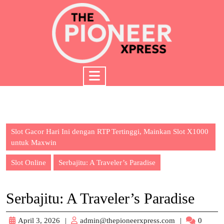
Skip
to
content
Open
Button
Slot Gacor Hari Ini dengan RTP Tertinggi, Mainkan Slot X1000
untuk Maxwin
Slot Online
Serbajitu: A Traveler’s Paradise
Serbajitu: A Traveler’s Paradise
April 3, 2026
April
|
admin@thepioneerxpress.com
admin@thepio
|
0