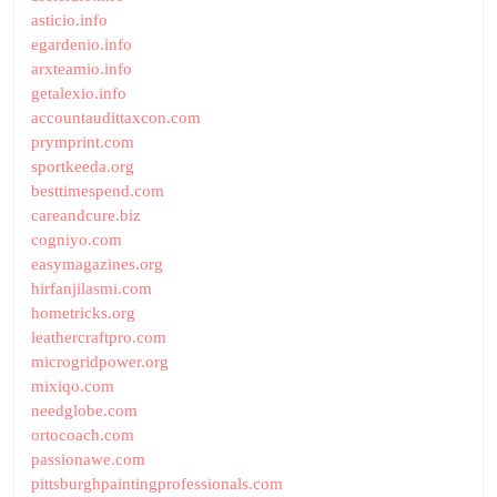
asticio.info
egardenio.info
arxteamio.info
getalexio.info
accountaudittaxcon.com
prymprint.com
sportkeeda.org
besttimespend.com
careandcure.biz
cogniyo.com
easymagazines.org
hirfanjilasmi.com
hometricks.org
leathercraftpro.com
microgridpower.org
mixiqo.com
needglobe.com
ortocoach.com
passionawe.com
pittsburghpaintingprofessionals.com