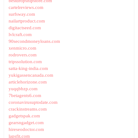
bestdropshipstore.com
cartelreviews.com
surfsway.com
nailartproduct.com
digitactseed.com
lvlcraft.com
90secondmoneyloans.com
xenmicro.com
rodrovers.com
tripssolution.com
satta-king-india.com
yukigassencanada.com
articlehorizone.com
yuqqbbzp.com
7betagents6.com
coronavirusuptodate.com
crackinstreams.com
gadgetspak.com
gearsngadget.com
hireseodoctor.com
lapsfit.com