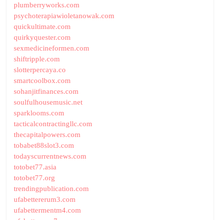
plumberryworks.com
psychoterapiawioletanowak.com
quickultimate.com
quirkyquester.com
sexmedicineformen.com
shiftripple.com
slotterpercaya.co
smartcoolbox.com
sohanjitfinances.com
soulfulhousemusic.net
sparklooms.com
tacticalcontractingllc.com
thecapitalpowers.com
tobabet88slot3.com
todayscurrentnews.com
totobet77.asia
totobet77.org
trendingpublication.com
ufabettererum3.com
ufabettermentm4.com