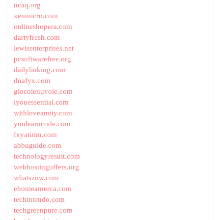
ncaq.org
xenmicro.com
onlineshopera.com
dartyfresh.com
lewisenterprises.net
pcsoftwarefree.org
dailylinking.com
dnafyx.com
giocolenuvole.com
iyouessential.com
withloveamity.com
youlearncode.com
fxyatirim.com
abbuguide.com
technologyresult.com
webhostingoffers.org
whatszow.com
ehomeamerca.com
techintendo.com
techgreenpure.com