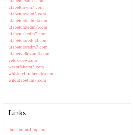
ufabettersum7.com
ufabettinwm7.com
ufabettinwum3.com
ufabetunitedm3.com
ufabetunitedm7.com
ufabetuskedm7.com
ufabetutoredm3.com
ufabetutoredm7.com
ufabetvalleyum3.com
veloxview.com
westufabetm3.com
whiskeybrothersllc.com
wildufabetum7.com
Links
jimsfamousbbq.com