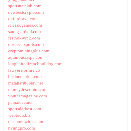
sportsnetclub.com
newbestcrypto.com
oxfordsave.com
iclassicgames.com
saung-artikel.com
fasthokivip2.com
observersports.com
cryptominingplus.com
aquinoticiaspe.com
longhairedfrenchbulldog.com
lawyersforhire.co
businemarket.com
matahari88play.net
moneydescriptor.com
youthsmagazine.com
painaidee.net
sportsdarkest.com
webtoon.biz
thesportswires.com
hyungpro.com