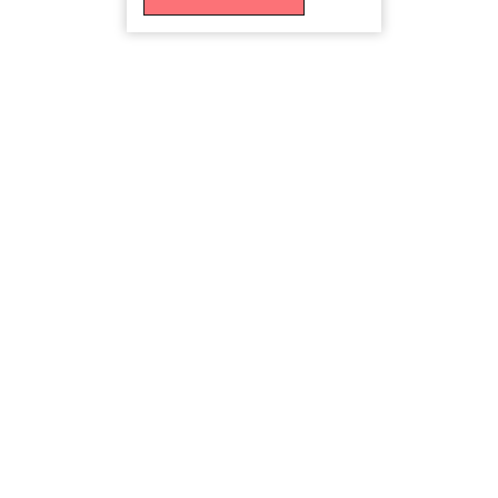
Setiap
MORE
Seniman