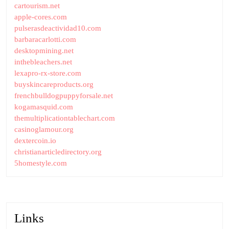
cartourism.net
apple-cores.com
pulserasdeactividad10.com
barbaracarlotti.com
desktopmining.net
inthebleachers.net
lexapro-rx-store.com
buyskincareproducts.org
frenchbulldogpuppyforsale.net
kogamasquid.com
themultiplicationtablechart.com
casinoglamour.org
dextercoin.io
christianarticledirectory.org
5homestyle.com
Links