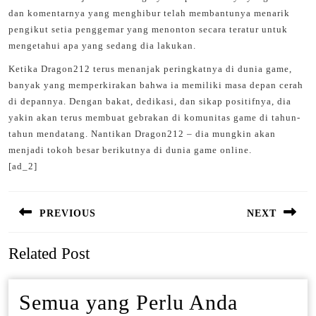
dan komentarnya yang menghibur telah membantunya menarik
pengikut setia penggemar yang menonton secara teratur untuk
mengetahui apa yang sedang dia lakukan.
Ketika Dragon212 terus menanjak peringkatnya di dunia game,
banyak yang memperkirakan bahwa ia memiliki masa depan cerah
di depannya. Dengan bakat, dedikasi, dan sikap positifnya, dia
yakin akan terus membuat gebrakan di komunitas game di tahun-
tahun mendatang. Nantikan Dragon212 – dia mungkin akan
menjadi tokoh besar berikutnya di dunia game online.
[ad_2]
Post
PREVIOUS
NEXT
navigation
Previous
Next
Related Post
post:
post:
Semua yang Perlu Anda