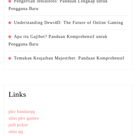
Pengertian Jeniustoto: Panduan Lengkap untuk
Pengguna Baru
Understanding Dewi4D: The Future of Online Gaming
Apa itu Gajibet? Panduan Komprehensif untuk
Pengguna Baru
Temukan Keajaiban Majestibet: Panduan Komprehensif
Links
pkv bandarqq
situs pkv games
judi poker
situs qq