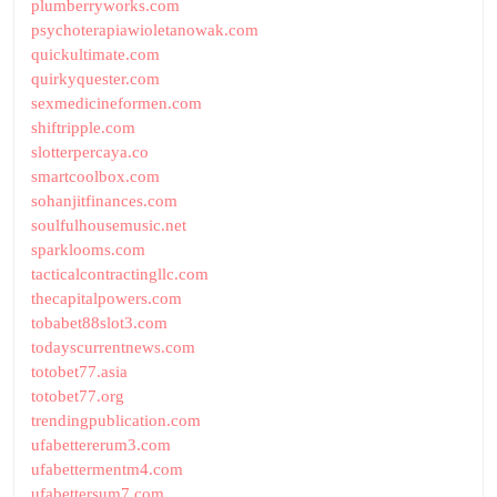
plumberryworks.com
psychoterapiawioletanowak.com
quickultimate.com
quirkyquester.com
sexmedicineformen.com
shiftripple.com
slotterpercaya.co
smartcoolbox.com
sohanjitfinances.com
soulfulhousemusic.net
sparklooms.com
tacticalcontractingllc.com
thecapitalpowers.com
tobabet88slot3.com
todayscurrentnews.com
totobet77.asia
totobet77.org
trendingpublication.com
ufabettererum3.com
ufabettermentm4.com
ufabettersum7.com