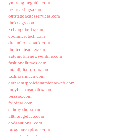
yourengineguide.com
nybreakings.com
outstationcabsservices.com
thekrtagy.com
xchangeindia.com
coolmicrotech.com
dreamhousehack.com
the-techteacher.com
automobilenews-online.com
fashionalltimes.com
totaldigitalforum.com
technoarmaan.com
empresasposicionamientoweb.com
tonybestcosmetics.com
buzznc.com
fxjoiner.com
skinbykindra.com
alltherageface.com
codenational.com
progameexplorer.com