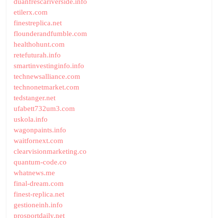
duanfrescariverside.info
etilerx.com
finestreplica.net
flounderandfumble.com
healthohunt.com
retefuturah.info
smartinvestinginfo.info
technewsalliance.com
technonetmarket.com
tedstanger.net
ufabett732um3.com
uskola.info
wagonpaints.info
waitfornext.com
clearvisionmarketing.co
quantum-code.co
whatnews.me
final-dream.com
finest-replica.net
gestioneinh.info
prosportdaily.net