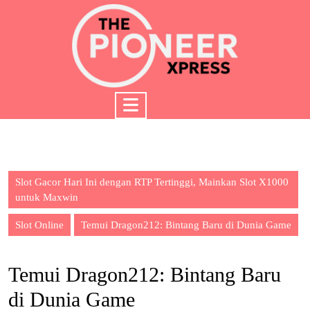
Skip
to
content
Open
Button
Slot Gacor Hari Ini dengan RTP Tertinggi, Mainkan Slot X1000
untuk Maxwin
Slot Online
Temui Dragon212: Bintang Baru di Dunia Game
Temui Dragon212: Bintang Baru
di Dunia Game