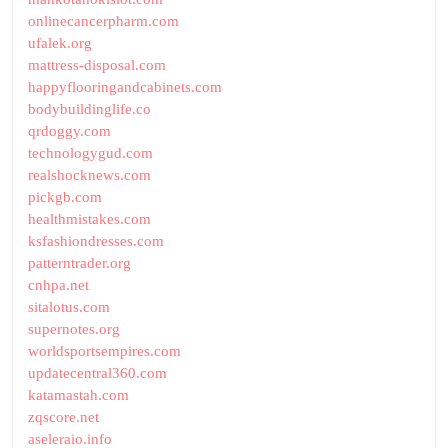
onlinecancerpharm.com
ufalek.org
mattress-disposal.com
happyflooringandcabinets.com
bodybuildinglife.co
qrdoggy.com
technologygud.com
realshocknews.com
pickgb.com
healthmistakes.com
ksfashiondresses.com
patterntrader.org
cnhpa.net
sitalotus.com
supernotes.org
worldsportsempires.com
updatecentral360.com
katamastah.com
zqscore.net
aseleraio.info