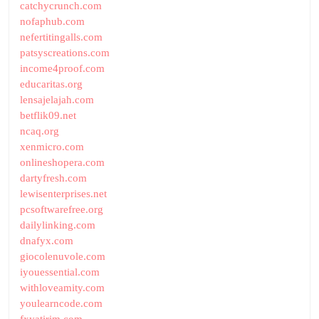
catchycrunch.com
nofaphub.com
nefertitingalls.com
patsyscreations.com
income4proof.com
educaritas.org
lensajelajah.com
betflik09.net
ncaq.org
xenmicro.com
onlineshopera.com
dartyfresh.com
lewisenterprises.net
pcsoftwarefree.org
dailylinking.com
dnafyx.com
giocolenuvole.com
iyouessential.com
withloveamity.com
youlearncode.com
fxyatirim.com