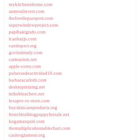
mykitchennhome.com
aumoulinvert.com
thefoodiepassport.com
superwindowproject.com
papibakigrafo.com
icanhazjs.com
canimpact.org
goviralstudy.com
cartourism.net
apple-cores.com
pulserasdeactividad10.com
barbaracarlotti.com
desktopmining.net
inthebleachers.net
lexapro-rx-store.com
buyskincareproducts.org
frenchbulldogpuppyforsale.net
kogamasquid.com
themultiplicationtablechart.com
casinoglamour.org