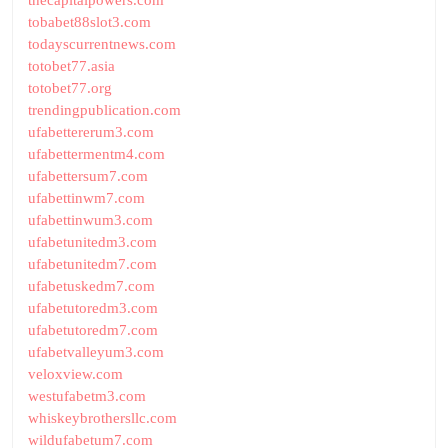
tobabet88slot3.com
todayscurrentnews.com
totobet77.asia
totobet77.org
trendingpublication.com
ufabettererum3.com
ufabettermentm4.com
ufabettersum7.com
ufabettinwm7.com
ufabettinwum3.com
ufabetunitedm3.com
ufabetunitedm7.com
ufabetuskedm7.com
ufabetutoredm3.com
ufabetutoredm7.com
ufabetvalleyum3.com
veloxview.com
westufabetm3.com
whiskeybrothersllc.com
wildufabetum7.com