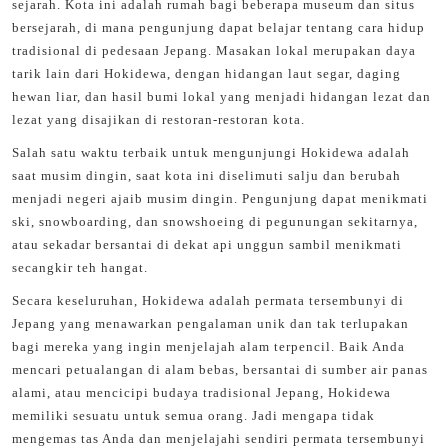
sejarah. Kota ini adalah rumah bagi beberapa museum dan situs
bersejarah, di mana pengunjung dapat belajar tentang cara hidup
tradisional di pedesaan Jepang. Masakan lokal merupakan daya
tarik lain dari Hokidewa, dengan hidangan laut segar, daging
hewan liar, dan hasil bumi lokal yang menjadi hidangan lezat dan
lezat yang disajikan di restoran-restoran kota.
Salah satu waktu terbaik untuk mengunjungi Hokidewa adalah
saat musim dingin, saat kota ini diselimuti salju dan berubah
menjadi negeri ajaib musim dingin. Pengunjung dapat menikmati
ski, snowboarding, dan snowshoeing di pegunungan sekitarnya,
atau sekadar bersantai di dekat api unggun sambil menikmati
secangkir teh hangat.
Secara keseluruhan, Hokidewa adalah permata tersembunyi di
Jepang yang menawarkan pengalaman unik dan tak terlupakan
bagi mereka yang ingin menjelajah alam terpencil. Baik Anda
mencari petualangan di alam bebas, bersantai di sumber air panas
alami, atau mencicipi budaya tradisional Jepang, Hokidewa
memiliki sesuatu untuk semua orang. Jadi mengapa tidak
mengemas tas Anda dan menjelajahi sendiri permata tersembunyi