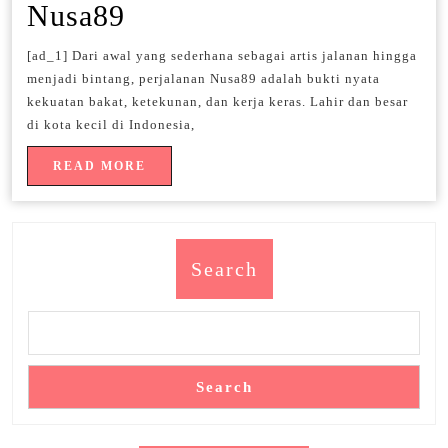
Dari
Nusa89
Pertunjukan
[ad_1] Dari awal yang sederhana sebagai artis jalanan hingga
Jalanan
menjadi bintang, perjalanan Nusa89 adalah bukti nyata
kekuatan bakat, ketekunan, dan kerja keras. Lahir dan besar
Menjadi
di kota kecil di Indonesia,
Bintang:
READ
READ MORE
MORE
Perjalanan
Nusa89
Search
Search