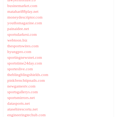
businemarket.com
matahari88play.net
moneydescriptor.com
youthsmagazine.com
painaidee.net
sportsdarkest.com
webtoon.biz
thesportswires.com
hyungpro.com
sportingnewsnet.com
sportstime24day.com
sporteslive.com
theblingblingshields.com
pinkfrenchtipnails.com
newgamestv.com
sportsgallerys.com
sportsmirrors.net
datasports.net
atasehirescortu.net
engineeringtechub.com