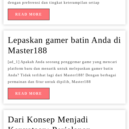
Anda
dengan preferensi dan tingkat keterampilan setiap
untuk
READ
READ MORE
MORE
game
kasino
Lepaskan gamer batin Anda di
online
Lepaskan
Master188
gamer
[ad_1] Apakah Anda seorang penggemar game yang mencari
batin
platform baru dan menarik untuk melepaskan gamer batin
Anda? Tidak terlihat lagi dari Master188! Dengan berbagai
Anda
permainan dan fitur untuk dipilih, Master188
di
READ
READ MORE
MORE
Master188
Dari Konsep Menjadi