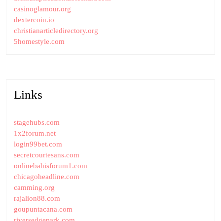
casinoglamour.org
dextercoin.io
christianarticledirectory.org
5homestyle.com
Links
stagehubs.com
1x2forum.net
login99bet.com
secretcourtesans.com
onlinebahisforum1.com
chicagoheadline.com
camming.org
rajalion88.com
goupuntacana.com
riversedgepark.com