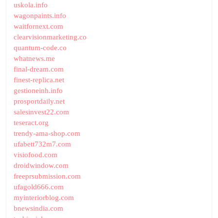
uskola.info
wagonpaints.info
waitfornext.com
clearvisionmarketing.co
quantum-code.co
whatnews.me
final-dream.com
finest-replica.net
gestioneinh.info
prosportdaily.net
salesinvest22.com
teseract.org
trendy-ama-shop.com
ufabett732m7.com
visiofood.com
droidwindow.com
freeprsubmission.com
ufagold666.com
myinteriorblog.com
bnewsindia.com