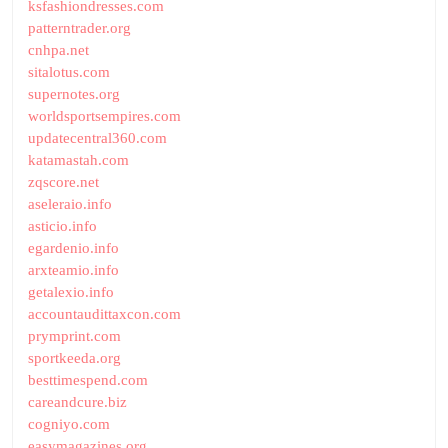
ksfashiondresses.com
patterntrader.org
cnhpa.net
sitalotus.com
supernotes.org
worldsportsempires.com
updatecentral360.com
katamastah.com
zqscore.net
aseleraio.info
asticio.info
egardenio.info
arxteamio.info
getalexio.info
accountaudittaxcon.com
prymprint.com
sportkeeda.org
besttimespend.com
careandcure.biz
cogniyo.com
easymagazines.org