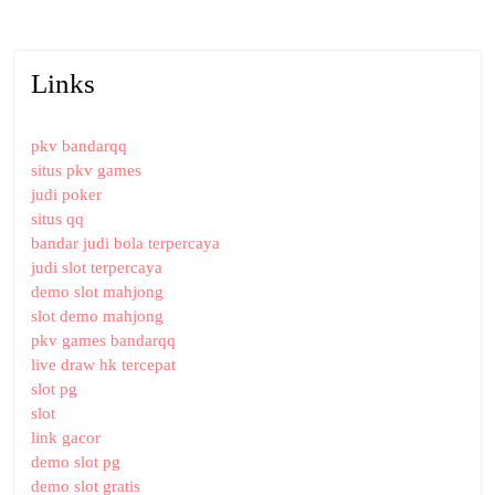
Links
pkv bandarqq
situs pkv games
judi poker
situs qq
bandar judi bola terpercaya
judi slot terpercaya
demo slot mahjong
slot demo mahjong
pkv games bandarqq
live draw hk tercepat
slot pg
slot
link gacor
demo slot pg
demo slot gratis