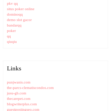
pkv qq
situs poker online
dominoqq
demo slot gacor
bandarqq
poker
qq
qiuqiu
Links
punjwanis.com
the-parcs-clematiscondos.com
jusu-gb.com
thecarepet.com
blogwriterplus.com
guestpostingseo.com