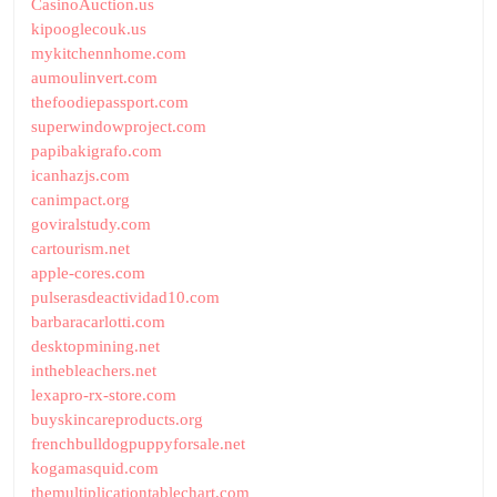
CasinoAuction.us
kipooglecouk.us
mykitchennhome.com
aumoulinvert.com
thefoodiepassport.com
superwindowproject.com
papibakigrafo.com
icanhazjs.com
canimpact.org
goviralstudy.com
cartourism.net
apple-cores.com
pulserasdeactividad10.com
barbaracarlotti.com
desktopmining.net
inthebleachers.net
lexapro-rx-store.com
buyskincareproducts.org
frenchbulldogpuppyforsale.net
kogamasquid.com
themultiplicationtablechart.com