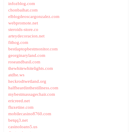
infozblog.com
chonbaihat.com
elblogdeoscargonzalez.com
webpromote.net
steroids-store.co
arteydecoracion.net
fithog.com
bestlaptopbestmonitor.com
georginaryland.com
roseandbasil.com
thewhitewhitelights.com
atdhe.ws
heckrodtwetland.org
halfheardinthestillness.com
mybestmassagechair.com
ericreed.net
fluxetine.com
mobilecasino8760.com
betqq3.net
casinoloans5.us