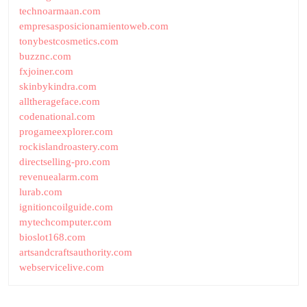
technoarmaan.com
empresasposicionamientoweb.com
tonybestcosmetics.com
buzznc.com
fxjoiner.com
skinbykindra.com
alltherageface.com
codenational.com
progameexplorer.com
rockislandroastery.com
directselling-pro.com
revenuealarm.com
lurab.com
ignitioncoilguide.com
mytechcomputer.com
bioslot168.com
artsandcraftsauthority.com
webservicelive.com