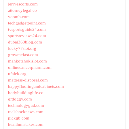
jerryescorts.com
attorneylegal.co
voomb.com
techgadgetpoint.com
tvsportsguide24.com
sportsreviews24.com
dubai360blog.com
lucky77slot.org
growmefast.com
mahkotahokislot.com
onlinecancerpharm.com
ufalek.org
mattress-disposal.com
happyflooringandcabinets.com
bodybuildinglife.co
qrdoggy.com
technologygud.com
realshocknews.com
pickgb.com
healthmistakes.com