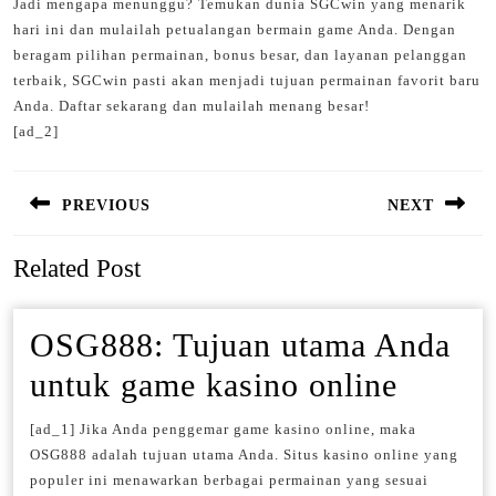
Jadi mengapa menunggu? Temukan dunia SGCwin yang menarik
hari ini dan mulailah petualangan bermain game Anda. Dengan
beragam pilihan permainan, bonus besar, dan layanan pelanggan
terbaik, SGCwin pasti akan menjadi tujuan permainan favorit baru
Anda. Daftar sekarang dan mulailah menang besar!
[ad_2]
Post
PREVIOUS
NEXT
navigation
Previous
Next
Related Post
post:
post:
OSG888: Tujuan utama Anda
OSG88
untuk game kasino online
Tujuan
[ad_1] Jika Anda penggemar game kasino online, maka
utama
OSG888 adalah tujuan utama Anda. Situs kasino online yang
populer ini menawarkan berbagai permainan yang sesuai