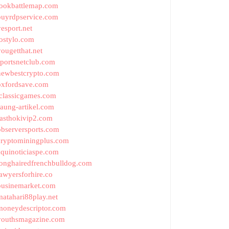
lookbattlemap.com
buyrdpservice.com
yesport.net
tostylo.com
yougetthat.net
sportsnetclub.com
newbestcrypto.com
oxfordsave.com
iclassicgames.com
saung-artikel.com
fasthokivip2.com
observersports.com
cryptominingplus.com
aquinoticiaspe.com
longhairedfrenchbulldog.com
lawyersforhire.co
businemarket.com
matahari88play.net
moneydescriptor.com
youthsmagazine.com