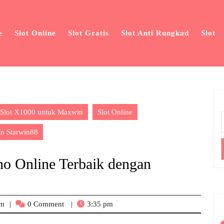
e
Slot Online
Slot Gratis
Slot Anti Rungkad
Slot
n Slot X1000 untuk Maxwin
Slot Online
n Starwin88
o Online Terbaik dengan
om
admin@thepioneerxpress.com
|
0 Comment
|
3:35 pm