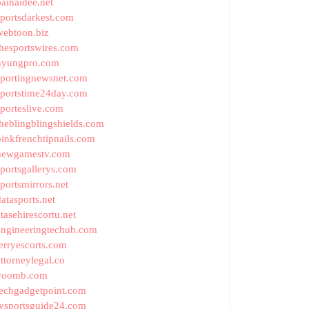
painaidee.net
sportsdarkest.com
webtoon.biz
thesportswires.com
hyungpro.com
sportingnewsnet.com
sportstime24day.com
sporteslive.com
theblingblingshields.com
pinkfrenchtipnails.com
newgamestv.com
sportsgallerys.com
sportsmirrors.net
datasports.net
atasehirescortu.net
engineeringtechub.com
jerryescorts.com
attorneylegal.co
voomb.com
techgadgetpoint.com
tvsportsguide24.com