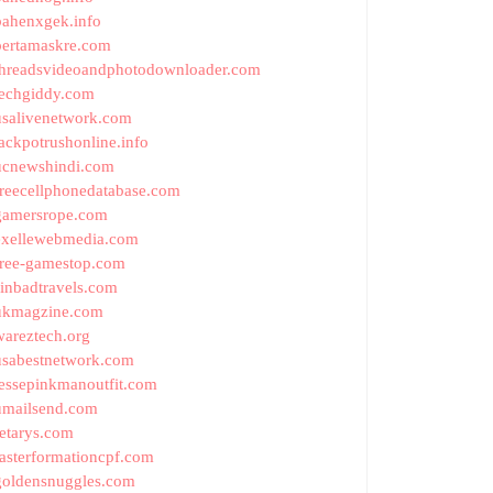
ng
bahenxgek.info
pertamaskre.com
threadsvideoandphotodownloader.com
techgiddy.com
usalivenetwork.com
jackpotrushonline.info
ucnewshindi.com
freecellphonedatabase.com
gamersrope.com
exellewebmedia.com
free-gamestop.com
sinbadtravels.com
ukmagzine.com
wareztech.org
usabestnetwork.com
jessepinkmanoutfit.com
umailsend.com
retarys.com
fasterformationcpf.com
goldensnuggles.com